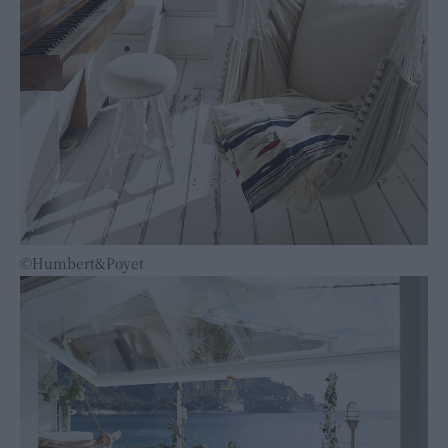
©Humbert&Poyet