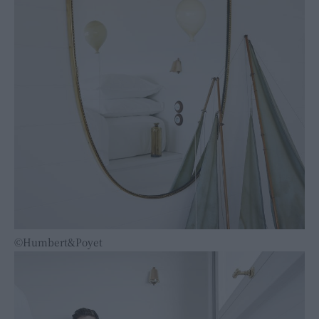
©Humbert&Poyet