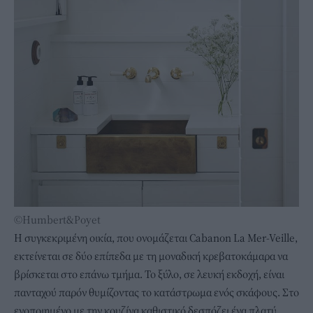
©Humbert&Poyet
Η συγκεκριμένη οικία, που ονομάζεται Cabanon La Mer-Veille,
εκτείνεται σε δύο επίπεδα με τη μοναδική κρεβατοκάμαρα να
βρίσκεται στο επάνω τμήμα. Το ξύλο, σε λευκή εκδοχή, είναι
πανταχού παρόν θυμίζοντας το κατάστρωμα ενός σκάφους. Στο
ενοποιημένο με την κουζίνα καθιστικό δεσπόζει ένα πλατύ