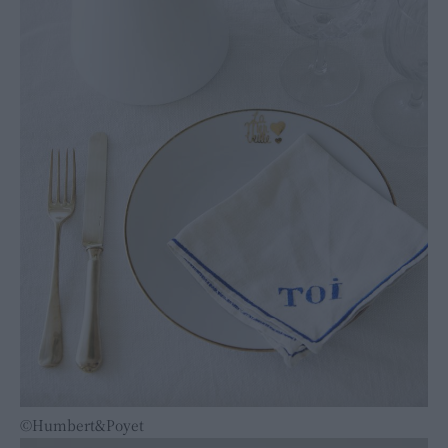
©Humbert&Poyet