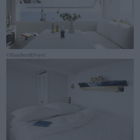
©Humbert&Poyet