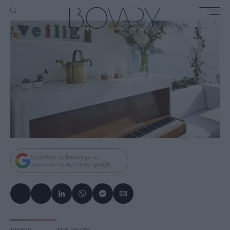
Πρόσθεσε το
Bovary.gr
ως
προτιμώμενη πηγή στην
google