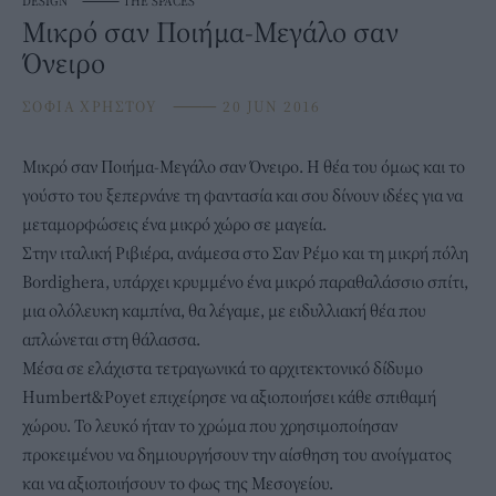
DESIGN
⸻
THE SPACES
Μικρό σαν Ποιήμα-Μεγάλο σαν
Όνειρο
ΣΟΦΙΑ ΧΡΗΣΤΟΥ
⸻
20 JUN 2016
Μικρό σαν Ποιήμα-Μεγάλο σαν Όνειρο. Η θέα του όμως και το
γούστο του ξεπερνάνε τη φαντασία και σου δίνουν ιδέες για να
μεταμορφώσεις ένα μικρό χώρο σε μαγεία.
Στην ιταλική Ριβιέρα, ανάμεσα στο Σαν Ρέμο και τη μικρή πόλη
Bordighera, υπάρχει κρυμμένο ένα μικρό παραθαλάσσιο σπίτι,
μια ολόλευκη καμπίνα, θα λέγαμε, με ειδυλλιακή θέα που
απλώνεται στη θάλασσα.
Μέσα σε ελάχιστα τετραγωνικά το αρχιτεκτονικό δίδυμο
Humbert&Poyet επιχείρησε να αξιοποιήσει κάθε σπιθαμή
χώρου. Το λευκό ήταν το χρώμα που χρησιμοποίησαν
προκειμένου να δημιουργήσουν την αίσθηση του ανοίγματος
και να αξιοποιήσουν το φως της Μεσογείου.