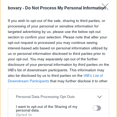
bovary -
Do Not Process My Personal Information
on Jun 23,
A photo posted by Loulwa AlRadwan (@interiakw)
2015 at 3:32am PDT
If you wish to opt-out of the sale, sharing to third parties, or
on May
A photo posted by Nana Nikolaidou (@nananikolaidou)
processing of your personal or sensitive information for
5, 2016 at 11:36pm PDT
targeted advertising by us, please use the below opt-out
section to confirm your selection. Please note that after your
on Dec 23, 2015
A photo posted by DE.Compani (@de.compani)
opt-out request is processed you may continue seeing
at 6:08am PST
interest-based ads based on personal information utilized by
on Dec 5, 2015
A photo posted by DE.Compani (@de.compani)
us or personal information disclosed to third parties prior to
at 12:34am PST
your opt-out. You may separately opt-out of the further
disclosure of your personal information by third parties on the
on Oct 19, 2015
A photo posted by DE.Compani (@de.compani)
IAB’s list of downstream participants. This information may
at 7:35am PDT
also be disclosed by us to third parties on the
IAB’s List of
on Sep 16, 2015
A photo posted by DE.Compani (@de.compani)
Downstream Participants
that may further disclose it to other
at 10:05am PDT
third parties.
on Sep 4, 2015
A photo posted by DE.Compani (@de.compani)
Personal Data Processing Opt Outs
at 8:31am PDT
on Jun 5, 2013 at 2:33pm PDT
I want to opt-out of the Sharing of my
A photo posted by ENA (@elials)
personal data.
on Nov 12, 2016 at
A photo posted by Yael Spinzi (@yae_spinzi)
Opted In