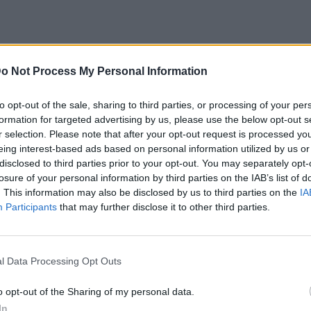
νείς και τους φίλους σας, η Praktiker
o Not Process My Personal Information
ιο όμορφη, γλυκιά και «ζεστή» διακόσμηση
to opt-out of the sale, sharing to third parties, or processing of your per
και «έξυπνες» κατασκευές, ενώ παράλληλα
formation for targeted advertising by us, please use the below opt-out s
άρετε μέρος στο διαγωνισμό της και να
r selection. Please note that after your opt-out request is processed y
eing interest-based ads based on personal information utilized by us or
ιάτικες δωροεπιταγές! Ο διαγωνισμός
disclosed to third parties prior to your opt-out. You may separately opt-
βρίου και για μια εβδομάδα, ενώ η
losure of your personal information by third parties on the IAB’s list of
ί στις 30 Δεκεμβρίου.
. This information may also be disclosed by us to third parties on the
IA
Participants
that may further disclose it to other third parties.
η
αποκτά την περίοδο των εορτών την αίγλη
 ένα εργαστήρι γευστικών απολαύσεων που
l Data Processing Opt Outs
ν ακόμα και τους πιο απαιτητικούς
o opt-out of the Sharing of my personal data.
που θα αφιερώσετε ατέλειωτες ώρες σε
In