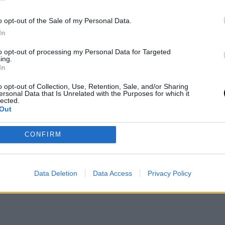
 η Praktiker, που δίνει στην κουζίνα την
τε να μπει και αισθητικά στο γιορτινό
o opt-out of the Sale of my Personal Data.
In
ς και να ταιριάξει με το υπόλοιπο σπίτι!
to opt-out of processing my Personal Data for Targeted
ing.
In
o opt-out of Collection, Use, Retention, Sale, and/or Sharing
ersonal Data that Is Unrelated with the Purposes for which it
lected.
Out
CONFIRM
Data Deletion
Data Access
Privacy Policy