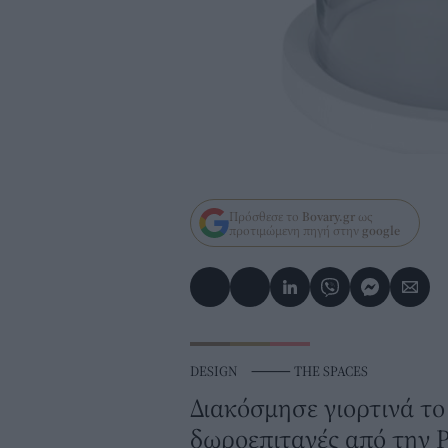
Πρόσθεσε το
Bovary.gr
ως
προτιμώμενη πηγή στην
google
DESIGN
⸻
THE SPACES
Διακόσμησε γιορτινά το 
δωροεπιταγές από την P