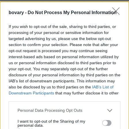
των γιορτών, θα τα αποχωριστούμε. Ωστόσο υπάρχουν και
στολίδια με μικρά δεντράκια (χωρίς στολίδια πάνω τους),
bovary -
Do Not Process My Personal Information
στολίδια – κουκουνάρια και στολίδια με νιφάδες χιονιού που
If you wish to opt-out of the sale, sharing to third parties, or
μπορούν να μην «κλωτσάνε» με την υπόλοιπη διακόσμηση του
processing of your personal or sensitive information for
σπιτιού και να αποπνέουν μια αίσθηση ζεστασιάς και γιορτής.
targeted advertising by us, please use the below opt-out
2) 2) Αλλη μια όμορφη διακοσμητική επιλογή είναι στολίδια με
section to confirm your selection. Please note that after your
χρυσό και ασήμι που μπορούν να ενσωματωθούν στο σπίτι και
opt-out request is processed you may continue seeing
interest-based ads based on personal information utilized by
να συνυπάρχουν με αρμονία και τον υπόλοιπο διάκοσμο του
us or personal information disclosed to third parties prior to
σπιτιού.
your opt-out. You may separately opt-out of the further
3) Τις γιορτές, είναι έξυπνο να στολίζουμε το σπίτι με πιο
disclosure of your personal information by third parties on the
«ουδέτερα» διακοσμητικά στοιχεία και όχι τόσο σε έντονα
IAB’s list of downstream participants. This information may
χρώματα όπως κόκκινο ή πράσινο. Λευκό, χρυσό, ασήμι είναι
also be disclosed by us to third parties on the
IAB’s List of
Downstream Participants
that may further disclose it to other
πάντα επιλογές που μπορούν να συνυπάρχουν με την υπόλοιπη
third parties.
διακόσμηση του σπιτιού το χειμώνα και να παραμένουν στη
θέση τους ακόμα και μετά το τέλος των γιορτών.
Personal Data Processing Opt Outs
I want to opt-out of the Sharing of my
personal data.