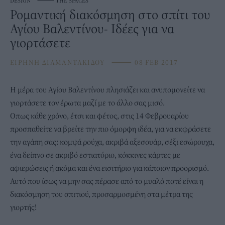
DESIGN
⸻
THE SPACES
Ρομαντική διακόσμηση στο σπίτι του
Αγίου Βαλεντίνου- Ιδέες για να
γιορτάσετε
ΕΙΡΗΝΗ ΔΙΑΜΑΝΤΑΚΙΔΟΥ
⸻
08 FEB 2017
Η μέρα του Αγίου Βαλεντίνου πλησιάζει και ανυπομονείτε να
γιορτάσετε τον έρωτα μαζί με το άλλο σας μισό.
Οπως κάθε χρόνο, έτσι και φέτος, στις 14 Φεβρουαρίου
προσπαθείτε να βρείτε την πιο όμορφη ιδέα, για να εκφράσετε
την αγάπη σας: κομψά ρούχα, ακριβά αξεσουάρ, σέξι εσώρουχα,
ένα δείπνο σε ακριβό εστιατόριο, κόκκινες κάρτες με
αφιερώσεις ή ακόμα και ένα εισιτήριο για κάποιον προορισμό.
Αυτό που ίσως να μην σας πέρασε από το μυαλό ποτέ είναι η
διακόσμηση του σπιτιού, προσαρμοσμένη στα μέτρα της
γιορτής!