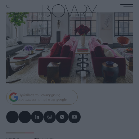
Πρόσθεσε το
Bovary.gr
ως
προτιμώμενη πηγή στην
google