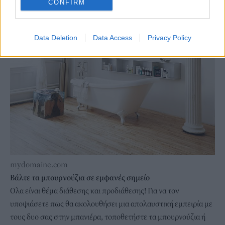
CONFIRM
Data Deletion
Data Access
Privacy Policy
mydomaine.com
Βάλτε τα μπουρνούζια σε εμφανές σημείο
Ολα είναι θέμα διάθεσης και προδιάθεσης! Για να τον
υποψιάσετε πως θα ακολουθήσει μια απολαυστική εμπειρία με
τους δυο σας στην μπανιέρα, τοποθετήστε τα μπουρνούζια ή