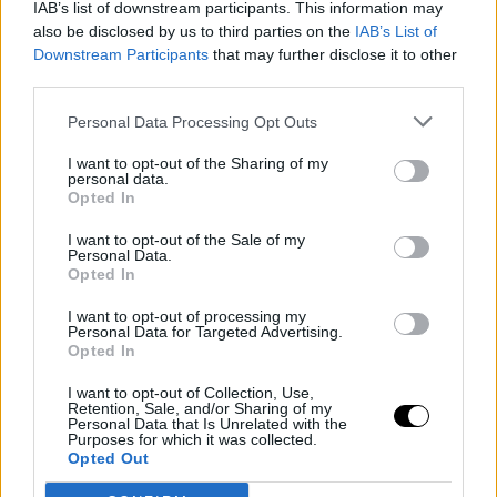
IAB’s list of downstream participants. This information may
pinterest
also be disclosed by us to third parties on the
IAB’s List of
Γεμίστε την μπανιέρα με καυτό νερό
Downstream Participants
that may further disclose it to other
third parties.
Αγοράστε προϊόντα περιποίησης και ευεξίας, όπως ακριβώς
αυτά που χρησιμοποιούν στα σπα και ετοιμάστε το χώρο του
Personal Data Processing Opt Outs
μπάνιου με τον κατάλληλο και πιο ρομαντικό τρόπο. Αφήστε το
I want to opt-out of the Sharing of my
καυτό νερό να γεμίσει την μπανιέρα, αρωματίστε το με έλαια
personal data.
και άλατα, ανάψτε κεριά και οδηγήστε εκεί τον σύντροφο σας
Opted In
με ένα ποτήρι κρασί.
I want to opt-out of the Sale of my
Personal Data.
Opted In
I want to opt-out of processing my
Personal Data for Targeted Advertising.
Opted In
I want to opt-out of Collection, Use,
Retention, Sale, and/or Sharing of my
Personal Data that Is Unrelated with the
Purposes for which it was collected.
Opted Out