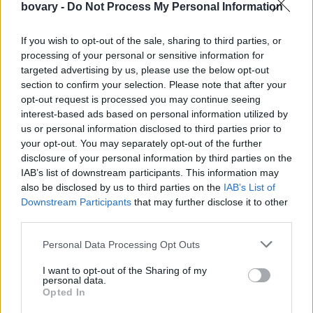
bovary -
Do Not Process My Personal Information
If you wish to opt-out of the sale, sharing to third parties, or
processing of your personal or sensitive information for
targeted advertising by us, please use the below opt-out
2) Ανοιχτό πράσινο... προς το κίτρινο:
Ενας τόνος που
section to confirm your selection. Please note that after your
αποπνέει καλή ενέργεια! Μας φέρνει στο μυαλό την άνοιξη και
opt-out request is processed you may continue seeing
interest-based ads based on personal information utilized by
ένα αίσθημα ενθουσιασμού, σύμφωνα με την ειδικό.
us or personal information disclosed to third parties prior to
your opt-out. You may separately opt-out of the further
disclosure of your personal information by third parties on the
IAB’s list of downstream participants. This information may
also be disclosed by us to third parties on the
IAB’s List of
Downstream Participants
that may further disclose it to other
third parties.
Personal Data Processing Opt Outs
I want to opt-out of the Sharing of my
personal data.
Opted In
3) Κίτρινο ανοιχτό:
Το κίτρινο είναι συνδεδεμένο με τη χαρά.
Με τη ζεστασιά και τις ακτίνες του ήλιου. Το κίτρινο είναι μια