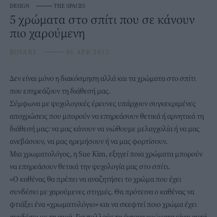
DESIGN
⸻
THE SPACES
5 χρώματα στο σπίτι που σε κάνουν
πιο χαρούμενη
BOVARY
⸻
01 APR 2017
Δεν είναι μόνο η διακόσμηση αλλά και τα χρώματα στο σπίτι
που επηρεάζουν τη διάθεσή μας.
Σύμφωνα με ψυχολογικές έρευνες υπάρχουν συγκεκριμένες
αποχρώσεις που μπορούν να επηρεάσουν θετικά ή αρνητικά τη
διάθεσή μας: να μας κάνουν να νιώθουμε μελαγχολία ή να μας
ανεβάσουν, να μας ηρεμήσουν ή να μας φορτίσουν.
Μια χρωματολόγος, η Sue Kim, εξηγεί ποια χρώματα μπορούν
να επηρεάσουν θετικά την ψυχολογία μας στο σπίτι.
«Ο καθένας θα πρέπει να αναζητήσει το χρώμα που έχει
συνδέσει με χαρούμενες στιγμές. Θα πρότεινα ο καθένας να
φτιάξει ένα «χρωματολόγιο» και να σκεφτεί ποιο χρώμα έχει
συνδέσει με τη χαρά. Για πολλούς τα έντονα χρώματα είναι αυτά