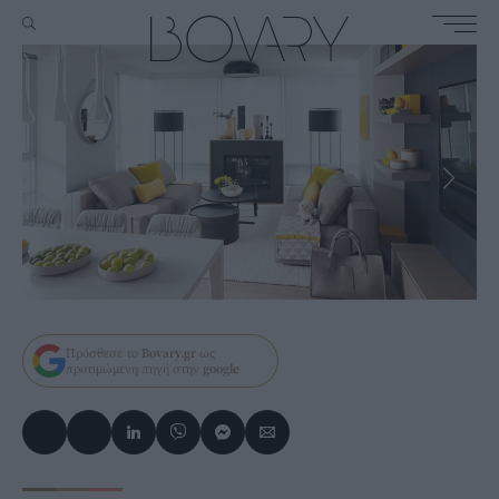
Πρόσθεσε το
Bovary.gr
ως
προτιμώμενη πηγή στην
google