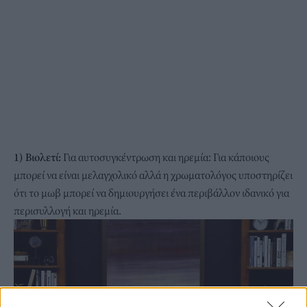
1) Βιολετί:
Για αυτοσυγκέντρωση και ηρεμία: Για κάποιους
μπορεί να είναι μελαγχολικό αλλά η χρωματολόγος υποστηρίζει
ότι το μωβ μπορεί να δημιουργήσει ένα περιβάλλον ιδανικό για
περισυλλογή και ηρεμία.