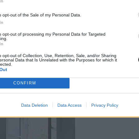
στις Μάρ 20, 2017,
In
στη Maria Killam (@mariakillam)
o opt-out of the Sale of my Personal Data.
τικό ή ιντάστριαλ (βιομηχανικό) ύφος για
In
 σας, τότε το μπιστρό τραπεζάκι για καφέ
to opt-out of processing my Personal Data for Targeted
οσδίδει στο χώρο γαλλική φινέτσα και τον
ing.
In
στις Δεκ 25, 2016,
o opt-out of Collection, Use, Retention, Sale, and/or Sharing
στη Wythe Hotel (@wythehotel)
ersonal Data that Is Unrelated with the Purposes for which it
lected.
Out
CONFIRM
Data Deletion
Data Access
Privacy Policy