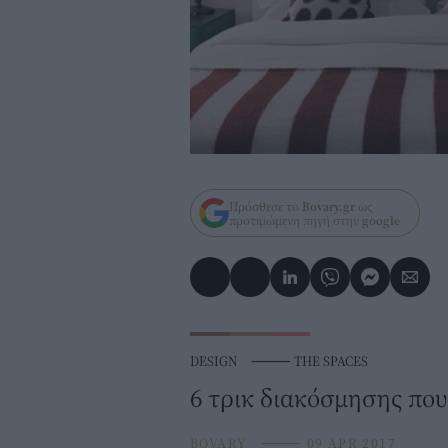
Πρόσθεσε το
Bovary.gr
ως
προτιμώμενη πηγή στην
google
DESIGN
⸻
THE SPACES
6 τρικ διακόσμησης που
BOVARY
⸻
09 APR 2017