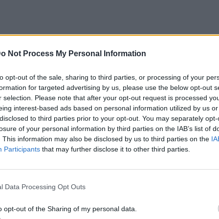
ε έξι υπέροχες ιδέες διακόσμησης και
o Not Process My Personal Information
έτσι όπως τις συναντήσαμε σε κορυφαία
to opt-out of the sale, sharing to third parties, or processing of your per
μίρ ριχτάρι σε μια πολυθρόνα ή μια
formation for targeted advertising by us, please use the below opt-out s
r selection. Please note that after your opt-out request is processed y
τι σας, όπως ακριβώς στις παρακάτω
eing interest-based ads based on personal information utilized by us or
έλειας σε ένα χώρο πολύ προσωπικό.
disclosed to third parties prior to your opt-out. You may separately opt-
losure of your personal information by third parties on the IAB’s list of
στις
τη Fritz Hansen Jakarta (@fritzhansenstore_jakarta)
. This information may also be disclosed by us to third parties on the
IA
Participants
that may further disclose it to other third parties.
στις Μάρ 17, 2017,
στη Terence Ng (@tfortaste)
l Data Processing Opt Outs
στις Μάι 7,
τη Lina Vella Bryant (@idesignnyc)
o opt-out of the Sharing of my personal data.