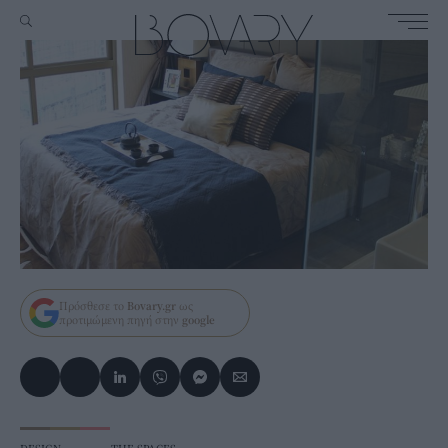
Πρόσθεσε το
Bovary.gr
ως
προτιμώμενη πηγή στην
google