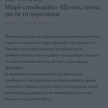
DESIGN
⸻
THE SPACES
Μικρό υπνοδωμάτιο -Εξυπνες λύσεις
για να το οργανώσεις
BOVARY
⸻
01 AUG 2016
Εξοικονόμησε χώρο και χρήματα χρησιμοποιώντας γωνίες και
σημεία του σπιτιού που μέχρι σήμερα δεν είχες φανταστεί.
Ένα ράφι στον τοίχο ή πάνω από την πόρτα, κουτιά
αποθήκευσης κάτω από το κρεβάτι και κρεμάστρες πίσω από
τις πόρτες είναι κάτι που ίσως δεν έχεις μέχρι σήμερα
αξιοποιήσει.
Οι περισσότεροι παραπονιούνται πως έχουν μικρό
υπνοδωμάτιο, μας λέει η διακοσμήτρια εσωτερικών χώρων
Ανναστέλλα Λαζάρου, η οποία τονίζει πως όσο μικρός και αν
είναι ένας χώρος μπορείς να τον διακοσμήσεις και να του
δώσεις το στυλ που θα ήθελες.