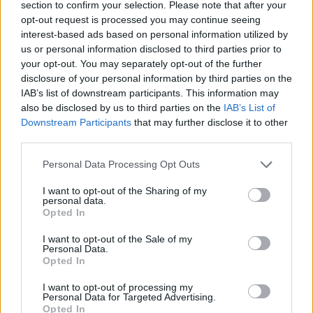
section to confirm your selection. Please note that after your
opt-out request is processed you may continue seeing
interest-based ads based on personal information utilized by
us or personal information disclosed to third parties prior to
your opt-out. You may separately opt-out of the further
disclosure of your personal information by third parties on the
Για γραφείο
IAB’s list of downstream participants. This information may
also be disclosed by us to third parties on the
IAB’s List of
Χώρος εργασίας-γραφείο, απαραίτητος σε πολλούς από εμάς.
Downstream Participants
that may further disclose it to other
Ωστόσο δεν χρειάζεται να καταλαμβάνει πολλά τετραγωνικά.
third parties.
Αρκεί μία γωνίτσα, μια μικρή γωνίτσα, να μπορείς να ανοίξεις
Personal Data Processing Opt Outs
το laptop σου, να απλώσεις τα βιβλία σου και τα
σημειωματάριά σου. Όμορφες λύσεις ώστε να εκμεταλλευτείς
I want to opt-out of the Sharing of my
personal data.
τα μοναδικά ελεύθερα 60 εκατοστά του δωματίου σου δίπλα
Opted In
στη ντουλάπα ή το στενό σημείο που ό,τι κι αν τοποθετούσες
πέρα του πτυσσόμενου πάγκου, θα εμπόδιζε το πέρασμα.
I want to opt-out of the Sale of my
Personal Data.
Opted In
I want to opt-out of processing my
Personal Data for Targeted Advertising.
Opted In