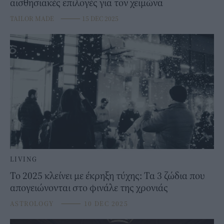
αισθησιακές επιλογές για τον χειμώνα
TAILOR MADE
⸻
15 DEC 2025
LIVING
Το 2025 κλείνει με έκρηξη τύχης: Τα 3 ζώδια που
απογειώνονται στο φινάλε της χρονιάς
ASTROLOGY
⸻
10 DEC 2025