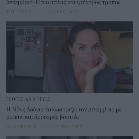
Δεκέμβριο -Ο πιο απλός και γρήγορος τρόπος
THE ITEMS
⸻
03 DEC 2025
PEOPLE AND STYLE
Η Νόνη Δούνια καλωσορίζει τον Δεκέμβριο με
μπικίνι και δροσερές βουτιές
CELEBRITIES
⸻
01 DEC 2025