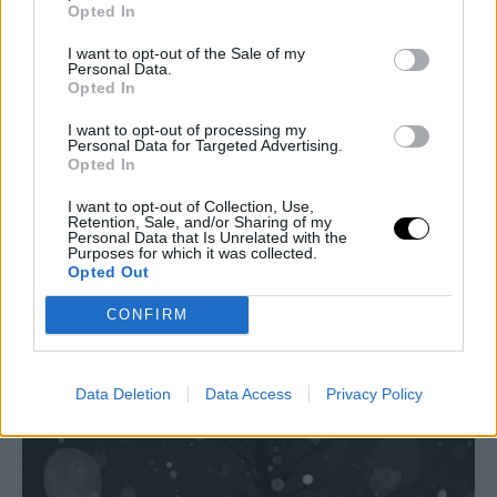
Opted In
I want to opt-out of the Sale of my
Personal Data.
Opted In
I want to opt-out of processing my
Personal Data for Targeted Advertising.
Opted In
LIVING
I want to opt-out of Collection, Use,
Δεκέμβριος με αλλαγές: Τρία ζώδια θα βρεθούν
Retention, Sale, and/or Sharing of my
Personal Data that Is Unrelated with the
αντιμέτωπα με αλήθειες και ανατροπές
Purposes for which it was collected.
Opted Out
ASTROLOGY
⸻
30 NOV 2025
CONFIRM
Data Deletion
Data Access
Privacy Policy