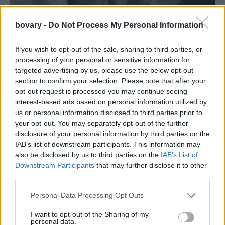
bovary -
Do Not Process My Personal Information
If you wish to opt-out of the sale, sharing to third parties, or
processing of your personal or sensitive information for
targeted advertising by us, please use the below opt-out
section to confirm your selection. Please note that after your
opt-out request is processed you may continue seeing
interest-based ads based on personal information utilized by
us or personal information disclosed to third parties prior to
LIVING
your opt-out. You may separately opt-out of the further
disclosure of your personal information by third parties on the
Αυτά τα δύο ζώδια κινδυνεύουν να κάνουν το
IAB’s list of downstream participants. This information may
μεγαλύτερο λάθος της ζωής τους
also be disclosed by us to third parties on the
IAB’s List of
ASTROLOGY
⸻
01 DEC 2025
Downstream Participants
that may further disclose it to other
third parties.
Personal Data Processing Opt Outs
I want to opt-out of the Sharing of my
personal data.