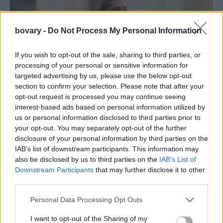
bovary -
Do Not Process My Personal Information
If you wish to opt-out of the sale, sharing to third parties, or
processing of your personal or sensitive information for
targeted advertising by us, please use the below opt-out
section to confirm your selection. Please note that after your
opt-out request is processed you may continue seeing
interest-based ads based on personal information utilized by
FASHION
us or personal information disclosed to third parties prior to
Γιατί οι πιο κομψές γυναίκες φορούν πάντα ένα
your opt-out. You may separately opt-out of the further
λευκό πουκάμισο το καλοκαίρι
disclosure of your personal information by third parties on the
IAB’s list of downstream participants. This information may
BOVARY LOVES
⸻
25 JUN 2026
also be disclosed by us to third parties on the
IAB’s List of
Downstream Participants
that may further disclose it to other
third parties.
Personal Data Processing Opt Outs
I want to opt-out of the Sharing of my