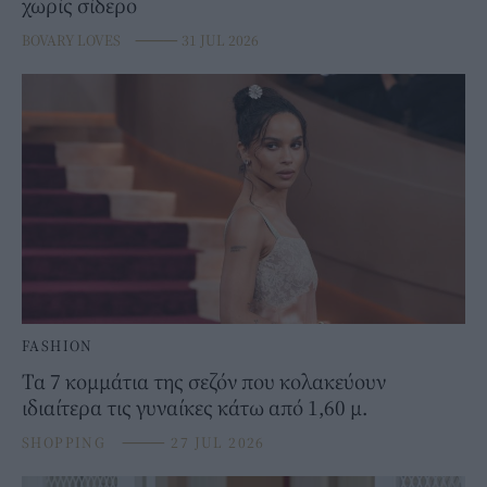
χωρίς σίδερο
BOVARY LOVES
⸻
31 JUL 2026
FASHION
Τα 7 κομμάτια της σεζόν που κολακεύουν
ιδιαίτερα τις γυναίκες κάτω από 1,60 μ.
SHOPPING
⸻
27 JUL 2026