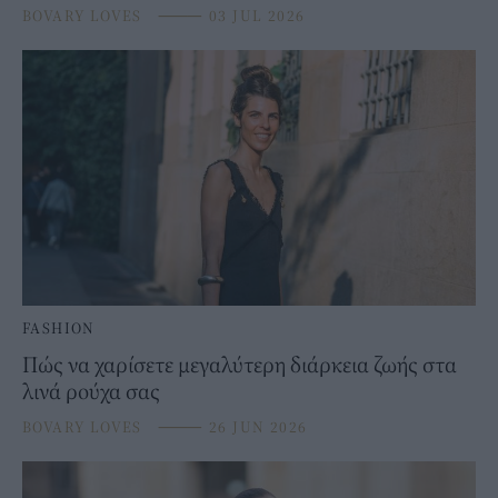
BOVARY LOVES
⸻
03 JUL 2026
FASHION
Πώς να χαρίσετε μεγαλύτερη διάρκεια ζωής στα
λινά ρούχα σας
BOVARY LOVES
⸻
26 JUN 2026