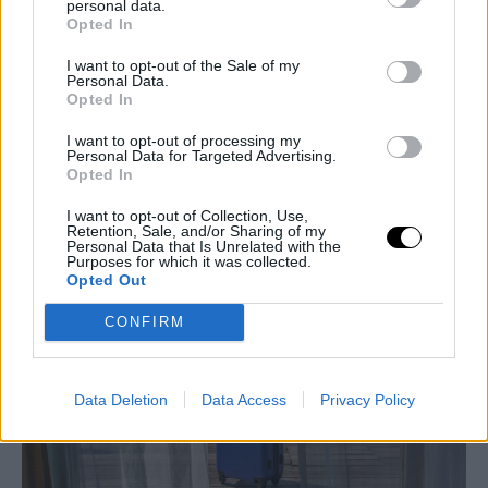
personal data.
Opted In
I want to opt-out of the Sale of my
Personal Data.
Opted In
I want to opt-out of processing my
FASHION
Personal Data for Targeted Advertising.
Opted In
Από άσχημα σε chic: Πώς να φορέσετε τα πιο
αμφιλεγόμενα σανδάλια της σεζόν
I want to opt-out of Collection, Use,
Retention, Sale, and/or Sharing of my
Personal Data that Is Unrelated with the
BOVARY LOVES
⸻
19 JUN 2026
Purposes for which it was collected.
Opted Out
CONFIRM
Data Deletion
Data Access
Privacy Policy