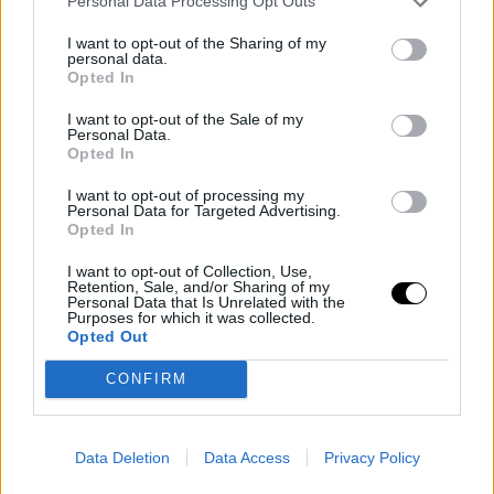
Personal Data Processing Opt Outs
I want to opt-out of the Sharing of my
personal data.
Opted In
I want to opt-out of the Sale of my
Personal Data.
Opted In
I want to opt-out of processing my
Personal Data for Targeted Advertising.
Opted In
I want to opt-out of Collection, Use,
PEOPLE AND STYLE
Retention, Sale, and/or Sharing of my
Personal Data that Is Unrelated with the
Χριστίνα Μπόμπα: Κουμπάρα με ρομαντικό
Purposes for which it was collected.
Opted Out
φόρεμα σε απόχρωση ιδανική για την εποχή
CONFIRM
CELEBRITIES
⸻
01 SEP 2025
Data Deletion
Data Access
Privacy Policy