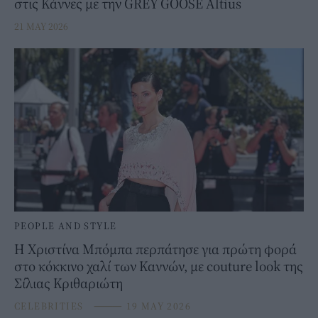
στις Κάννες με την GREY GOOSE Altius
21 MAY 2026
PEOPLE AND STYLE
Η Χριστίνα Μπόμπα περπάτησε για πρώτη φορά
στο κόκκινο χαλί των Καννών, με couture look της
Σίλιας Κριθαριώτη
CELEBRITIES
⸻
19 MAY 2026