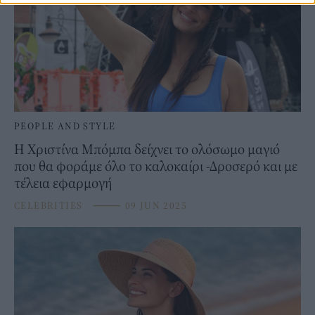
PEOPLE AND STYLE
Η Χριστίνα Μπόμπα δείχνει το ολόσωμο μαγιό
που θα φοράμε όλο το καλοκαίρι -Δροσερό και με
τέλεια εφαρμογή
CELEBRITIES
⸻
09 JUN 2025