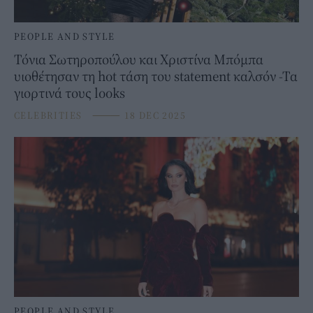
PEOPLE AND STYLE
Τόνια Σωτηροπούλου και Χριστίνα Μπόμπα
υιοθέτησαν τη hot τάση του statement καλσόν -Τα
γιορτινά τους looks
CELEBRITIES
⸻
18 DEC 2025
PEOPLE AND STYLE