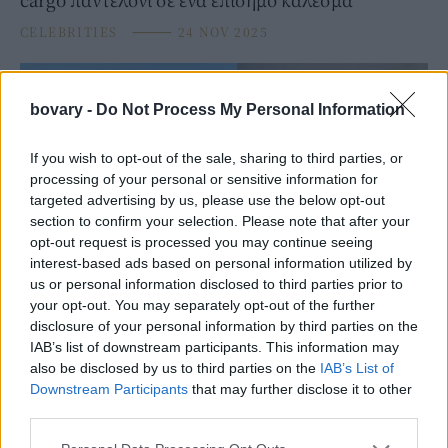
CELEBRITIES
⸻
24 NOV 2025
bovary -
Do Not Process My Personal Information
If you wish to opt-out of the sale, sharing to third parties, or
processing of your personal or sensitive information for
targeted advertising by us, please use the below opt-out
section to confirm your selection. Please note that after your
opt-out request is processed you may continue seeing
interest-based ads based on personal information utilized by
us or personal information disclosed to third parties prior to
your opt-out. You may separately opt-out of the further
PEOPLE AND STYLE
disclosure of your personal information by third parties on the
Καλεσμένη σε γάμο το φθινόπωρο -Η Χριστίνα
IAB’s list of downstream participants. This information may
Μπόμπα εμπνέει με ντελικάτο φόρεμα σε φίνα
also be disclosed by us to third parties on the
IAB’s List of
απόχρωση
Downstream Participants
that may further disclose it to other
third parties.
CELEBRITIES
⸻
09 SEP 2025