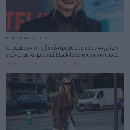
PEOPLE AND STYLE
Η Κάμερον Ντίαζ επέστρεψε στο κόκκινο χαλί 5
χρόνια μετά, με total black look του οίκου Gucci
GLAM & STARS
⸻
16 JAN 2025