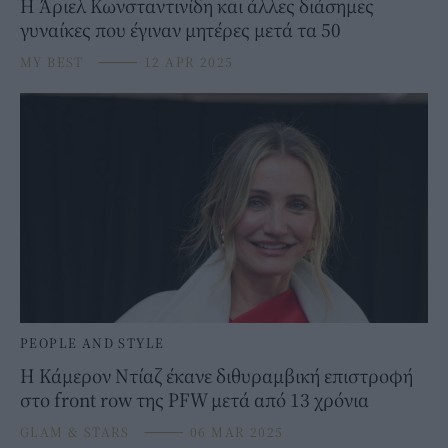
Η Άριελ Κωνσταντινίδη και άλλες διάσημες
γυναίκες που έγιναν μητέρες μετά τα 50
MY BEST
⸻
12 APR 2025
PEOPLE AND STYLE
Η Κάμερον Ντίαζ έκανε διθυραμβική επιστροφή
στο front row της PFW μετά από 13 χρόνια
GLAM & STARS
⸻
06 MAR 2025