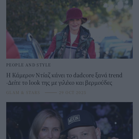
PEOPLE AND STYLE
Η Κάμερον Ντίαζ κάνει το dadcore ξανά trend
-Δείτε το look της με γιλέκο και βερμούδες
GLAM & STARS
⸻
29 OCT 2025