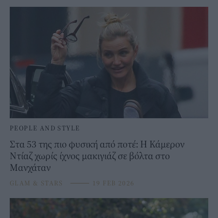
PEOPLE AND STYLE
Στα 53 της πιο φυσική από ποτέ: Η Κάμερον
Ντίαζ χωρίς ίχνος μακιγιάζ σε βόλτα στο
Μανχάταν
GLAM & STARS
⸻
19 FEB 2026