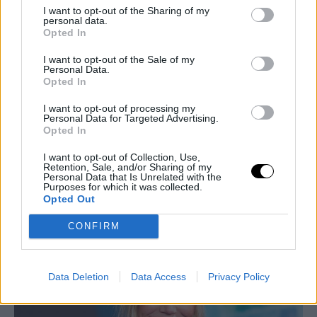
I want to opt-out of the Sharing of my
personal data.
Opted In
I want to opt-out of the Sale of my
Personal Data.
Opted In
I want to opt-out of processing my
Personal Data for Targeted Advertising.
Opted In
PEOPLE AND STYLE
Η Κάμερον Ντίαζ φωτογραφίζεται για τη Vogue
I want to opt-out of Collection, Use,
Retention, Sale, and/or Sharing of my
Mexico και αποκαλύπτει τον λόγο της 11χρονης
Personal Data that Is Unrelated with the
απουσίας της από τον κινηματογράφο
Purposes for which it was collected.
Opted Out
GLAM & STARS
⸻
23 JAN 2025
CONFIRM
Data Deletion
Data Access
Privacy Policy