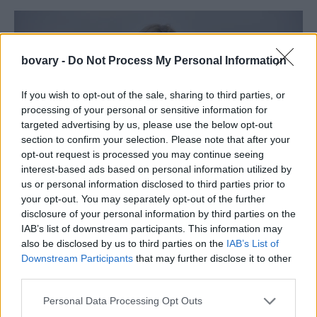
bovary -
Do Not Process My Personal Information
If you wish to opt-out of the sale, sharing to third parties, or
processing of your personal or sensitive information for
targeted advertising by us, please use the below opt-out
section to confirm your selection. Please note that after your
opt-out request is processed you may continue seeing
interest-based ads based on personal information utilized by
us or personal information disclosed to third parties prior to
PEOPLE AND STYLE
your opt-out. You may separately opt-out of the further
H Κάμερον Ντίαζ υιοθέτησε τo look που
disclosure of your personal information by third parties on the
λατρεύουν οι στιλίστες
IAB’s list of downstream participants. This information may
also be disclosed by us to third parties on the
IAB’s List of
GLAM & STARS
⸻
24 JAN 2025
Downstream Participants
that may further disclose it to other
third parties.
Personal Data Processing Opt Outs