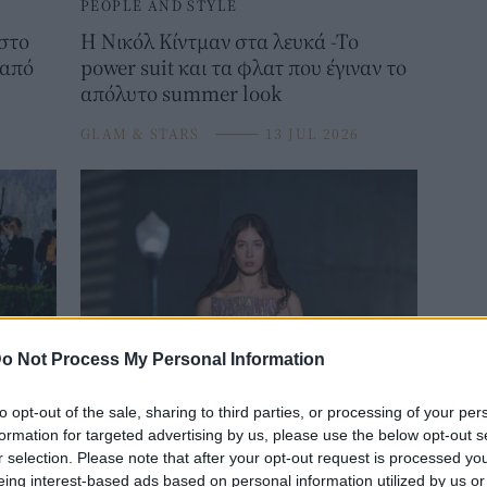
PEOPLE AND STYLE
 στο
Η Νικόλ Κίντμαν στα λευκά -Το
 από
power suit και τα φλατ που έγιναν το
απόλυτο summer look
GLAM & STARS
⸻
13 JUL 2026
o Not Process My Personal Information
PEOPLE AND STYLE
to opt-out of the sale, sharing to third parties, or processing of your per
ά των
Σάντεϊ Ρόουζ: Η 17χρονη κόρη της
formation for targeted advertising by us, please use the below opt-out s
ντελώς
Νικόλ Κίντμαν περπάτησε στο show
r selection. Please note that after your opt-out request is processed y
του Dior στο Λος Άντζελες
eing interest-based ads based on personal information utilized by us or