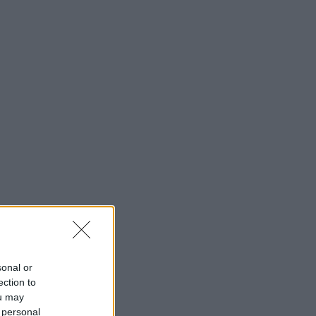
sonal or
ection to
ou may
 personal