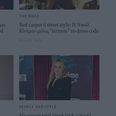
THE BIBLE
εμα
Red carpet ή street style; H Νικόλ
ed
Κίντμαν μόλις “έσπασε” το dress code
09 APR 2026
6
PEOPLE AND STYLE
Με κομψό total black look η Νικόλ