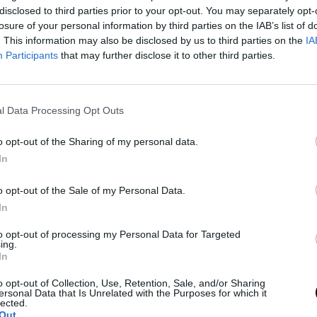
disclosed to third parties prior to your opt-out. You may separately opt-
GLAM & STARS
⸻
15 MAY 2026
losure of your personal information by third parties on the IAB’s list of
. This information may also be disclosed by us to third parties on the
IA
Participants
that may further disclose it to other third parties.
l Data Processing Opt Outs
o opt-out of the Sharing of my personal data.
In
PEOPLE AND STYLE
o opt-out of the Sale of my Personal Data.
Τζένερ
Στο show της Chanel στο Biarritz
In
re-Met
ήταν όλες εκεί, αλλά μία Γαλλίδα
to opt-out of processing my Personal Data for Targeted
ζ
καλεσμένη έκανε τη διαφορά
ing.
In
6
GLAM & STARS
⸻
29 APR 2026
o opt-out of Collection, Use, Retention, Sale, and/or Sharing
ersonal Data that Is Unrelated with the Purposes for which it
lected.
Out