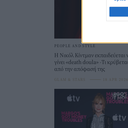
PEOPLE AND STYLE
Η Νικόλ Κίντμαν εκπαιδεύεται 
γίνει «death doula» -Τι κρύβετα
από την απόφασή της
GLAM & STARS
⸻
18 APR 202