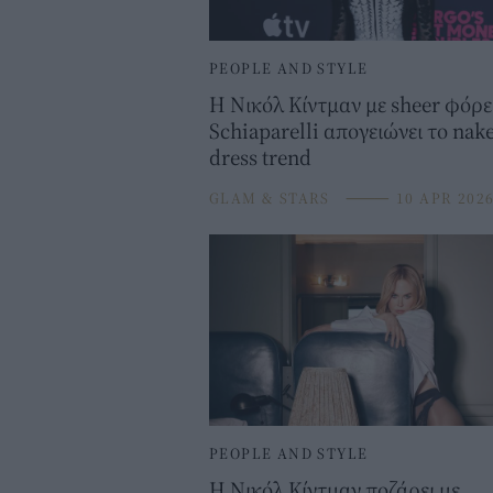
PEOPLE AND STYLE
Η Νικόλ Κίντμαν με sheer φόρ
Schiaparelli απογειώνει το nak
dress trend
GLAM & STARS
⸻
10 APR 202
PEOPLE AND STYLE
Η Νικόλ Κίντμαν ποζάρει με