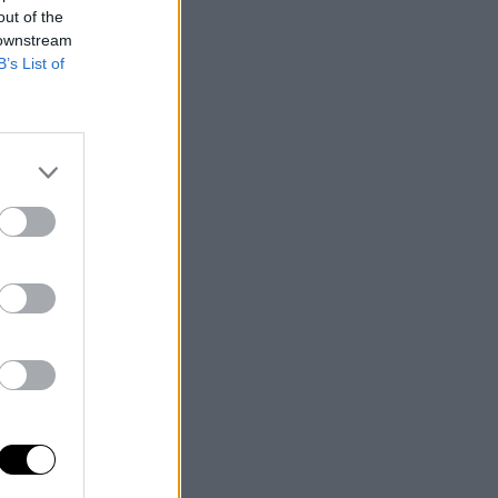
out of the
 downstream
B’s List of