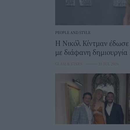
PEOPLE AND STYLE
Η Νικόλ Κίντμαν έδωσε
με διάφανη δημιουργία 
GLAM & STARS
⸻
31 JUL 2026