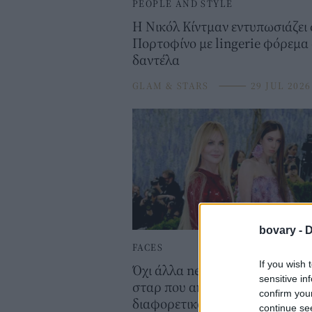
PEOPLE AND STYLE
Η Νικόλ Κίντμαν εντυπωσιάζει
Πορτοφίνο με lingerie φόρεμα
δαντέλα
GLAM & STARS
⸻
29 JUL 2026
bovary -
D
FACES
If you wish 
Όχι άλλα nepo babies: Τα παιδι
sensitive in
σταρ που ακολούθησαν έναν ε
confirm you
διαφορετικό δρόμο
continue se