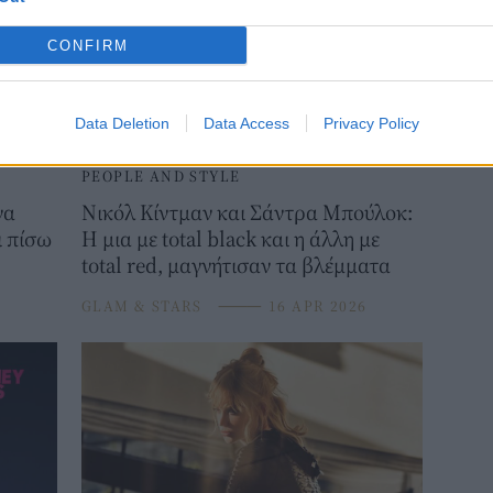
CONFIRM
Data Deletion
Data Access
Privacy Policy
PEOPLE AND STYLE
να
Νικόλ Κίντμαν και Σάντρα Μπούλοκ:
ι πίσω
Η μια με total black και η άλλη με
total red, μαγνήτισαν τα βλέμματα
6
GLAM & STARS
⸻
16 APR 2026