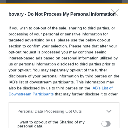
bovary -
Do Not Process My Personal Information
If you wish to opt-out of the sale, sharing to third parties, or
processing of your personal or sensitive information for
targeted advertising by us, please use the below opt-out
section to confirm your selection. Please note that after your
opt-out request is processed you may continue seeing
interest-based ads based on personal information utilized by
LIVING
us or personal information disclosed to third parties prior to
3 ζώδια που θα είναι άτυχα στα οικονομικά τους
your opt-out. You may separately opt-out of the further
disclosure of your personal information by third parties on the
τον Ιούνιο -Χρέη, έξοδα και λάθος αποφάσεις
IAB’s list of downstream participants. This information may
ASTROLOGY
⸻
31 MAY 2025
also be disclosed by us to third parties on the
IAB’s List of
Downstream Participants
that may further disclose it to other
third parties.
Personal Data Processing Opt Outs
I want to opt-out of the Sharing of my
personal data.