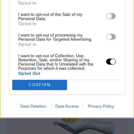
Opted In
I want to opt-out of the Sale of my
Personal Data.
Opted In
I want to opt-out of processing my
Personal Data for Targeted Advertising.
LIVING
Opted In
3 ζώδια που πρόκειται να βιώσουν μια εκπληκτική
I want to opt-out of Collection, Use,
οικονομική ανάκαμψη τις επόμενες ημέρες
Retention, Sale, and/or Sharing of my
Personal Data that Is Unrelated with the
ASTROLOGY
⸻
19 MAY 2025
Purposes for which it was collected.
Opted Out
CONFIRM
Data Deletion
Data Access
Privacy Policy