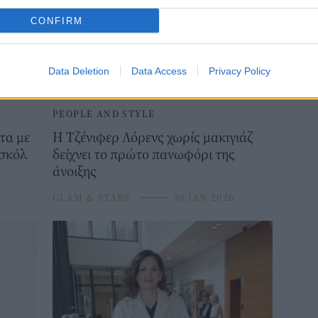
CONFIRM
Data Deletion
Data Access
Privacy Policy
PEOPLE AND STYLE
τα με
Η Τζένιφερ Λόρενς χωρίς μακιγιάζ
ασκόλ
δείχνει το πρώτο πανωφόρι της
άνοιξης
GLAM & STARS
⸻
30 JAN 2026