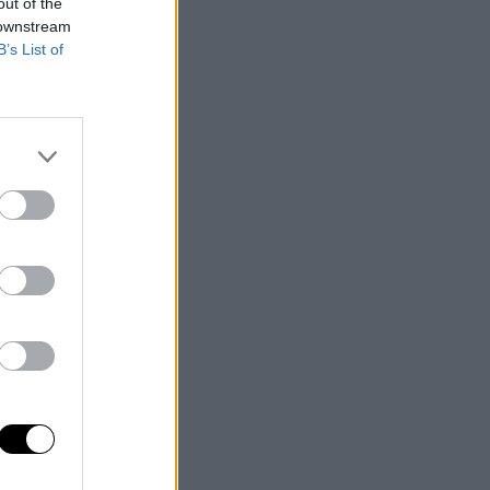
out of the
 downstream
B’s List of