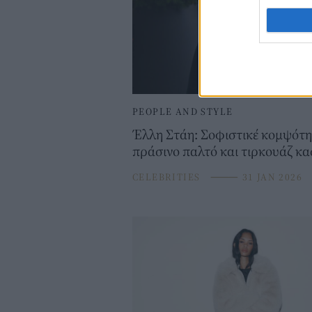
PEOPLE AND STYLE
Έλλη Στάη: Σοφιστικέ κομψότη
πράσινο παλτό και τιρκουάζ κ
CELEBRITIES
⸻
31 JAN 2026