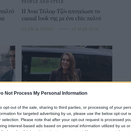
PEOPLE AND STYLE
 παλτό
Η Άνια Τέιλορ-Τζόι απογείωσε το
ια
casual look της με ένα chic παλτό
GLAM & STARS
⸻
19 MAR 2026
o Not Process My Personal Information
ROYALS
to opt-out of the sale, sharing to third parties, or processing of your per
ι το
Το νέο αγαπημένο χρώμα της Κέιτ
formation for targeted advertising by us, please use the below opt-out s
ης
Μίντλετον και το κόσμημα με έντονο
r selection. Please note that after your opt-out request is processed y
eing interest-based ads based on personal information utilized by us or
συμβολισμό σε ιστορική συνάντηση