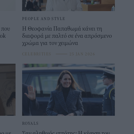
PEOPLE AND STYLE
 που
Η Θεοφανία Παπαθωμά κάνει τη
ook
διαφορά με παλτό σε ένα απρόσμενο
χρώμα για τον χειμώνα
CELEBRITIES
⸻
25 JAN 2026
ROYALS
ρο με
Σαν αληθινός ιππότης: Η κίνηση του