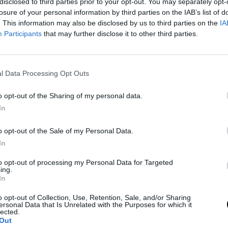
disclosed to third parties prior to your opt-out. You may separately opt-
06 FEB 2026
losure of your personal information by third parties on the IAB’s list of
. This information may also be disclosed by us to third parties on the
IA
Participants
that may further disclose it to other third parties.
l Data Processing Opt Outs
o opt-out of the Sharing of my personal data.
In
ROYALS
o opt-out of the Sale of my Personal Data.
In
ιαστής
Η Κέιτ Μίντλετον επιστρέφει στη
ιτ Μος
δεκαετία του ’60 με vintage παλτό
to opt-out of processing my Personal Data for Targeted
ing.
στην Ουαλία
In
04 FEB 2026
o opt-out of Collection, Use, Retention, Sale, and/or Sharing
ersonal Data that Is Unrelated with the Purposes for which it
lected.
Out