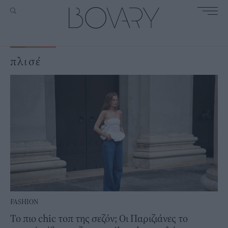
πλισέ
FASHION
Το πιο chic τοπ της σεζόν; Οι Παριζιάνες το