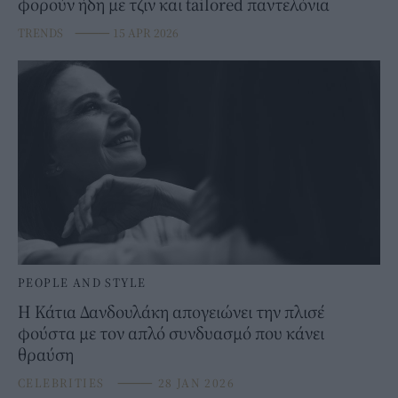
φορούν ήδη με τζιν και tailored παντελόνια
TRENDS
⸻
15 APR 2026
PEOPLE AND STYLE
Η Κάτια Δανδουλάκη απογειώνει την πλισέ
φούστα με τον απλό συνδυασμό που κάνει
θραύση
CELEBRITIES
⸻
28 JAN 2026