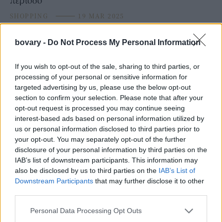
SHOPPING
⸻
19 MAR 2025
bovary -
Do Not Process My Personal Information
If you wish to opt-out of the sale, sharing to third parties, or
processing of your personal or sensitive information for
targeted advertising by us, please use the below opt-out
section to confirm your selection. Please note that after your
opt-out request is processed you may continue seeing
interest-based ads based on personal information utilized by
us or personal information disclosed to third parties prior to
your opt-out. You may separately opt-out of the further
disclosure of your personal information by third parties on the
FASHION
IAB’s list of downstream participants. This information may
10 πλισέ φούστες που θα κάνουν το καλοκαιρινό
also be disclosed by us to third parties on the
IAB’s List of
ντύσιμο να δείχνει απίστευτα elegant
Downstream Participants
that may further disclose it to other
third parties.
BOVARY LOVES
⸻
24 MAY 2024
Personal Data Processing Opt Outs