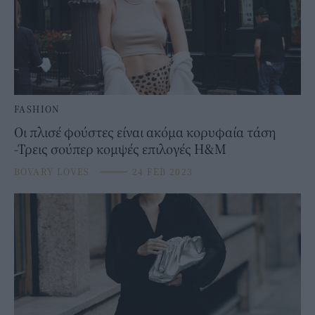
FASHION
Οι πλισέ φούστες είναι ακόμα κορυφαία τάση
-Τρεις σούπερ κομψές επιλογές Η&Μ
BOVARY LOVES
⸻
24 FEB 2023