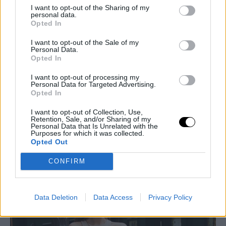
I want to opt-out of the Sharing of my
personal data.
Opted In
I want to opt-out of the Sale of my
Personal Data.
Opted In
I want to opt-out of processing my
Personal Data for Targeted Advertising.
Opted In
I want to opt-out of Collection, Use,
FASHION
Retention, Sale, and/or Sharing of my
Personal Data that Is Unrelated with the
Το πλισέ φόρεμα από τα Zara στο χρώμα της
Purposes for which it was collected.
Opted Out
μέντας θα δροσίσει τα looks σας
CONFIRM
BOVARY LOVES
⸻
08 MAR 2023
Data Deletion
Data Access
Privacy Policy