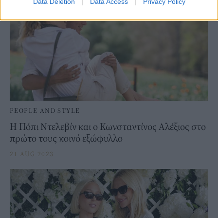
Data Deletion
Data Access
Privacy Policy
PEOPLE AND STYLE
Η Πόπι Ντελεβίν και ο Κωνσταντίνος Αλέξιος στο
πρώτο τους κοινό εξώφυλλο
21 AUG 2023