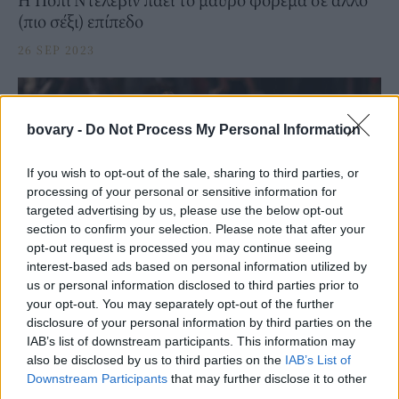
(πιο σέξι) επίπεδο
26 SEP 2023
bovary -
Do Not Process My Personal Information
If you wish to opt-out of the sale, sharing to third parties, or
processing of your personal or sensitive information for
targeted advertising by us, please use the below opt-out
section to confirm your selection. Please note that after your
opt-out request is processed you may continue seeing
interest-based ads based on personal information utilized by
us or personal information disclosed to third parties prior to
PEOPLE AND STYLE
your opt-out. You may separately opt-out of the further
disclosure of your personal information by third parties on the
Η Πόπι Ντελεβίν με αποκαλυπτικό φόρεμα Stella
IAB’s list of downstream participants. This information may
McCartney -H εμφάνιση μαζί με την σχεδιάστρια
also be disclosed by us to third parties on the
IAB’s List of
μόδας
Downstream Participants
that may further disclose it to other
third parties.