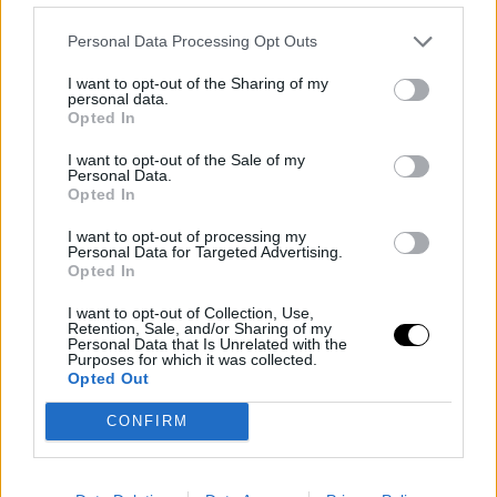
15 SEP 2023
Personal Data Processing Opt Outs
I want to opt-out of the Sharing of my
personal data.
Opted In
I want to opt-out of the Sale of my
Personal Data.
Opted In
I want to opt-out of processing my
Personal Data for Targeted Advertising.
Opted In
PEOPLE AND STYLE
I want to opt-out of Collection, Use,
Retention, Sale, and/or Sharing of my
Personal Data that Is Unrelated with the
Πόπι Ντελεβίν: Το φωτογραφικό άλμπουμ των
Purposes for which it was collected.
διακοπών της στην Ελλάδα με τον Κωνσταντίνο
Opted Out
Αλέξιο Γλύξμπουργκ
CONFIRM
09 SEP 2023