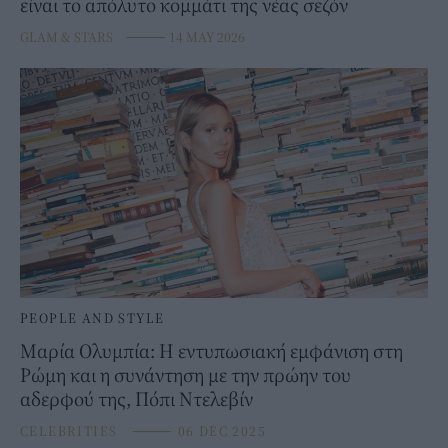
είναι το απόλυτο κομμάτι της νέας σεζόν
GLAM & STARS
⸻
14 MAY 2026
PEOPLE AND STYLE
Μαρία Ολυμπία: Η εντυπωσιακή εμφάνιση στη
Ρώμη και η συνάντηση με την πρώην του
αδερφού της, Πόπι Ντελεβίν
CELEBRITIES
⸻
06 DEC 2025