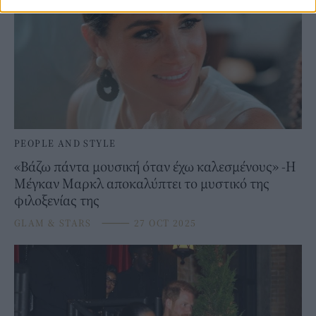
PEOPLE AND STYLE
«Βάζω πάντα μουσική όταν έχω καλεσμένους» -Η
Μέγκαν Μαρκλ αποκαλύπτει το μυστικό της
φιλοξενίας της
GLAM & STARS
⸻
27 OCT 2025