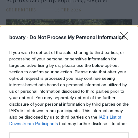
CELEBRITIES
⸻
15 FEB 2026
bovary -
Do Not Process My Personal Information
If you wish to opt-out of the sale, sharing to third parties, or
processing of your personal or sensitive information for
targeted advertising by us, please use the below opt-out
section to confirm your selection. Please note that after your
opt-out request is processed you may continue seeing
interest-based ads based on personal information utilized by
us or personal information disclosed to third parties prior to
ROYALS
your opt-out. You may separately opt-out of the further
disclosure of your personal information by third parties on the
Τα παιδιά της Μέγκαν Μαρκλ και του Πρίγκιπα
IAB’s list of downstream participants. This information may
Χάρι πρωταγωνιστούν στην πιο τρυφερή
also be disclosed by us to third parties on the
IAB’s List of
οικογενειακή τους φωτογραφία μέχρι σήμερα
Downstream Participants
that may further disclose it to other
third parties.
20 DEC 2025