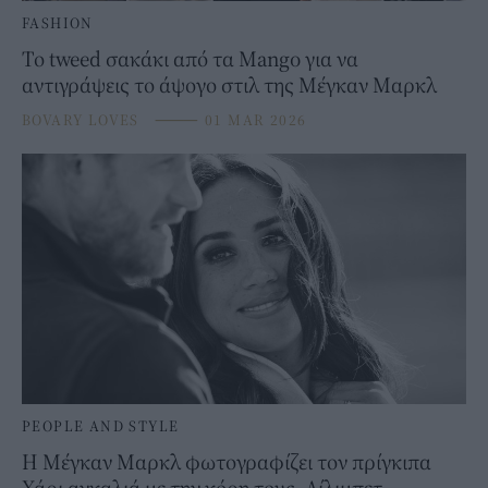
FASHION
Το tweed σακάκι από τα Mango για να
αντιγράψεις το άψογο στιλ της Μέγκαν Μαρκλ
BOVARY LOVES
⸻
01 MAR 2026
PEOPLE AND STYLE
Η Μέγκαν Μαρκλ φωτογραφίζει τον πρίγκιπα
Χάρι αγκαλιά με την κόρη τους, Λίλιμπετ