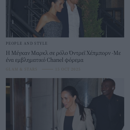
PEOPLE AND STYLE
Η Μέγκαν Μαρκλ σε ρόλο Όντρεϊ Χέπμπορν -Με
ένα εμβληματικό Chanel φόρεμα
GLAM & STARS
⸻
15 OCT 2025