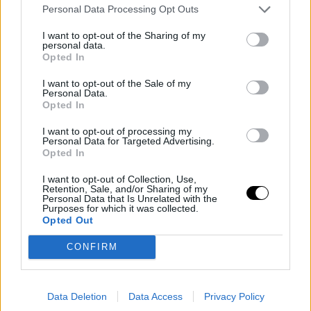
Personal Data Processing Opt Outs
I want to opt-out of the Sharing of my
personal data.
Opted In
I want to opt-out of the Sale of my
Personal Data.
Opted In
I want to opt-out of processing my
Personal Data for Targeted Advertising.
Opted In
PEOPLE AND STYLE
I want to opt-out of Collection, Use,
Retention, Sale, and/or Sharing of my
Personal Data that Is Unrelated with the
Η Πάρις Χίλτον, η Μέγκαν Μαρκλ και άλλοι στα
Purposes for which it was collected.
70ά γενέθλια της Κρις Τζένερ -Μια glam βραδιά
Opted Out
στο Χόλιγουντ
CONFIRM
GLAM & STARS
⸻
10 NOV 2025
Data Deletion
Data Access
Privacy Policy