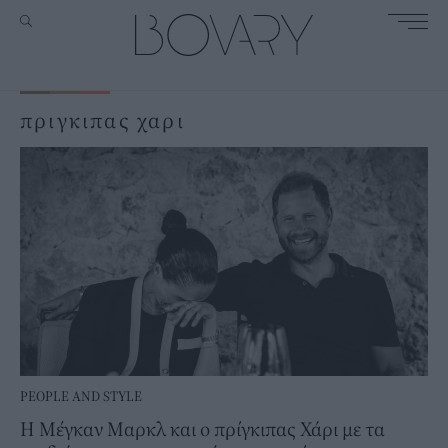
πριγκιπας χαρι
PEOPLE AND STYLE
Η Μέγκαν Μαρκλ και ο πρίγκιπας Χάρι με τα