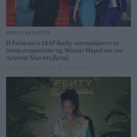
PEOPLE AND STYLE
Η Ριάνα και ο A$AP Rocky «αντιγράφουν» το
iconic στιγμιότυπο της Μέγκαν Μαρκλ και του
πρίγκιπα Χάρι στη βροχή
GLAM & STARS
⸻
21 MAY 2025