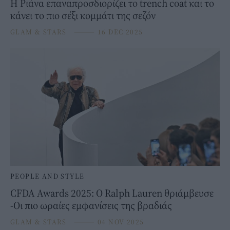
Η Ριάνα επαναπροσδιορίζει το trench coat και το
κάνει το πιο σέξι κομμάτι της σεζόν
GLAM & STARS
⸻
16 DEC 2025
PEOPLE AND STYLE
CFDA Awards 2025: Ο Ralph Lauren θριάμβευσε
-Οι πιο ωραίες εμφανίσεις της βραδιάς
GLAM & STARS
⸻
04 NOV 2025