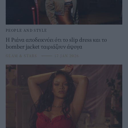
PEOPLE AND STYLE
Η Ριάνα αποδεικνύει ότι το slip dress και το
bomber jacket ταιριάζουν άψογα
GLAM & STARS
⸻
17 JAN 2026