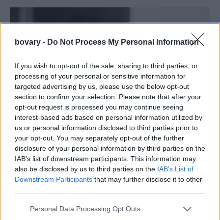
bovary -
Do Not Process My Personal Information
If you wish to opt-out of the sale, sharing to third parties, or
processing of your personal or sensitive information for
targeted advertising by us, please use the below opt-out
section to confirm your selection. Please note that after your
opt-out request is processed you may continue seeing
interest-based ads based on personal information utilized by
us or personal information disclosed to third parties prior to
PEOPLE AND STYLE
your opt-out. You may separately opt-out of the further
Η Ριάνα έγινε για τρίτη φορά μητέρα -Οι πρώτες
disclosure of your personal information by third parties on the
φωτογραφίες με τη νεογέννητη κόρη της
IAB’s list of downstream participants. This information may
also be disclosed by us to third parties on the
IAB’s List of
GLAM & STARS
⸻
25 SEP 2025
Downstream Participants
that may further disclose it to other
third parties.
Personal Data Processing Opt Outs