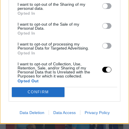
I want to opt-out of the Sharing of my
personal data.
Opted In
I want to opt-out of the Sale of my
Personal Data.
Opted In
I want to opt-out of processing my
Personal Data for Targeted Advertising.
Opted In
FASHION
Πώς η εγκυμοσύνη έγινε στιλ -Τόλμη, ενδυνάμωση
I want to opt-out of Collection, Use,
Retention, Sale, and/or Sharing of my
ή μια ακόμη πίεση για τις γυναίκες;
Personal Data that Is Unrelated with the
Purposes for which it was collected.
TRENDS
⸻
03 JUN 2025
Opted Out
CONFIRM
Data Deletion
Data Access
Privacy Policy