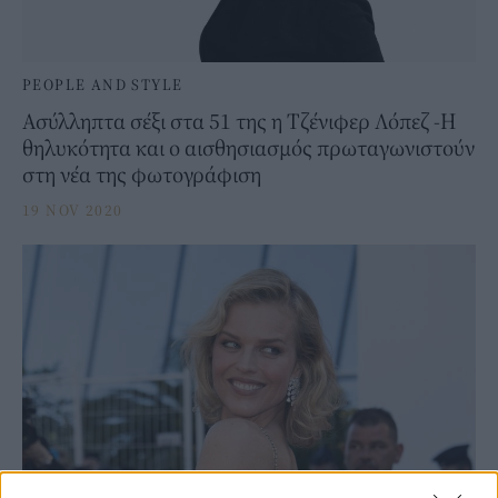
PEOPLE AND STYLE
Ασύλληπτα σέξι στα 51 της η Τζένιφερ Λόπεζ -Η
θηλυκότητα και ο αισθησιασμός πρωταγωνιστούν
στη νέα της φωτογράφιση
19 NOV 2020