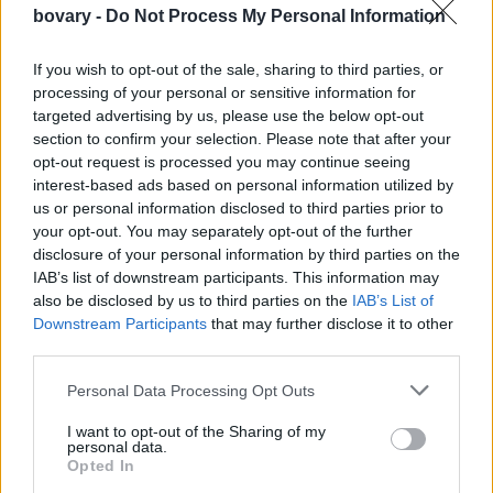
bovary -
Do Not Process My Personal Information
PEOPLE AND STYLE
Η Εύα Χερτζίκοβα φωτογραφίζεται με κορμάκι
If you wish to opt-out of the sale, sharing to third parties, or
και τα ατελείωτα πόδια της κόβουν την ανάσα
processing of your personal or sensitive information for
-«Θεά» ετών 47
targeted advertising by us, please use the below opt-out
section to confirm your selection. Please note that after your
19 OCT 2020
opt-out request is processed you may continue seeing
interest-based ads based on personal information utilized by
us or personal information disclosed to third parties prior to
your opt-out. You may separately opt-out of the further
disclosure of your personal information by third parties on the
IAB’s list of downstream participants. This information may
also be disclosed by us to third parties on the
IAB’s List of
Downstream Participants
that may further disclose it to other
third parties.
Personal Data Processing Opt Outs
I want to opt-out of the Sharing of my
personal data.
PEOPLE AND STYLE
Opted In
Η σέξι Σαρλίζ Θερόν φωτογραφίζεται με