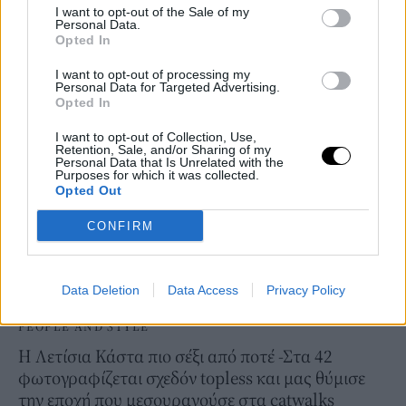
I want to opt-out of the Sale of my
statement πανωφόρι και μαύρο στηθόδεσμο
Personal Data.
συνδυάζοντας αισθησιασμό και δυναμισμό
Opted In
09 JUL 2020
I want to opt-out of processing my
Personal Data for Targeted Advertising.
Opted In
I want to opt-out of Collection, Use,
Retention, Sale, and/or Sharing of my
Personal Data that Is Unrelated with the
Purposes for which it was collected.
Opted Out
CONFIRM
Data Deletion
Data Access
Privacy Policy
PEOPLE AND STYLE
Η Λετίσια Κάστα πιο σέξι από ποτέ -Στα 42
φωτογραφίζεται σχεδόν topless και μας θύμισε
την εποχή που μεσουρανούσε στα catwalks