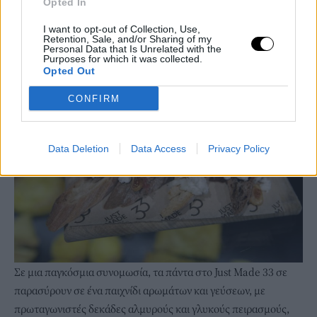
Opted In
I want to opt-out of Collection, Use,
Retention, Sale, and/or Sharing of my
Personal Data that Is Unrelated with the
Purposes for which it was collected.
Opted Out
CONFIRM
Data Deletion
Data Access
Privacy Policy
Σε μια παγκόσμια συνομωσία, τα πάντα στο Just Μade 33 σε
παρασύρουν σε ένα παιχνίδι αρωμάτων και γεύσεων, με
πρωταγωνιστές δεκάδες αλμυρούς και γλυκούς πειρασμούς,