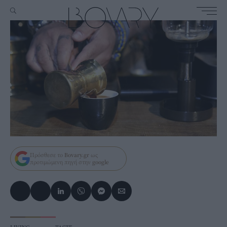
Πρόσθεσε το
Bovary.gr
ως
προτιμώμενη πηγή στην
google