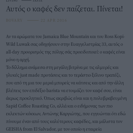
LIVING
⸻
TASTE
Αυτός ο καφές δεν παίζεται. Πίνεται!
BOVARY
⸻
22 APR 2016
Αν τα αρώματα του Jamaica Blue Mountain και του Ross Kopi-
Wild Luwak σας οδηγήσουν στην Ευαγγελιστρίας 33, αυτός ο
all-day προορισμός της πόλης σάς προειδοποιεί: ο καφές είναι
μόνο η αρχή.
Το δίλλημα ανάμεσα στη μεγάλη βιτρίνα με τις αλμυρές και
γλυκές just made προτάσεις και το τεράστιο ξύλινο τραπέζι,
που από τη μια του μεριά μπορείς να κάτσεις και από την άλλη
βλέπεις τον επιδέξιο barista να ετοιμάζει τον καφέ σου, είναι
άκρως προκλητικό. Όπως ακριβώς είναι και η πολυβραβευμένη
Sapid Coffee Roasting Co, αλλά και ο ειδήμονας των πιο
εκλεκτών κόκκων, Αντώνης Καργιώτης, που εγγυώνται ότι εδώ
πίνουμε έναν από τους καλύτερους καφέδες, και μάλιστα τον
GEISHA from El Salvador, με τον οποίο η εταιρεία