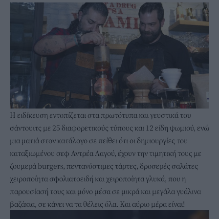
Η ειδίκευση εντοπίζεται στα πρωτότυπα και γευστικά του
σάντουιτς με 25 διαφορετικούς τύπους και 12 είδη ψωμιού, ενώ
μια ματιά στον κατάλογο σε πείθει ότι οι δημιουργίες του
καταξιωμένου σεφ Αντρέα Λαγού, έχουν την τιμητική τους με
ζουμερά burgers, πεντανόστιμες τάρτες, δροσερές σαλάτες
χειροποίητα σφολιατοειδή και χειροποίητα γλυκά, που η
παρουσίασή τους και μόνο μέσα σε μικρά και μεγάλα γυάλινα
βαζάκια, σε κάνει να τα θέλεις όλα. Και αύριο μέρα είναι!