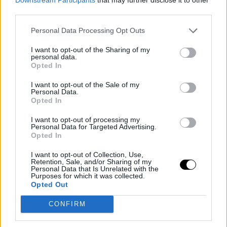
1) Δεν ταιριάζει με μάξι φορέματα και φαρδιές – μάξι- φούστες.
third parties.
2) Ταιριάζει καλύτερα με skinny παντελόνι (ή σε ίσια γραμμή) κι
Personal Data Processing Opt Outs
η φούστα που θα επιλέξεις θα είναι μίνι, συνδύασέ την με over-
the- knee boots και οπάκ καλσόν.
I want to opt-out of the Sharing of my
personal data.
3) Αν την φορέσεις τις βραδινές ώρες σε κάποια έξοδό σου,
Opted In
μπορείς να την συνδυάσεις με γόβες ή ψηλοτάκουνα μποτάκια.
I want to opt-out of the Sale of my
Το total black look θα αναβαθμίσει το στιλ σου.
Personal Data.
4) Τα αξεσουάρ που ταιριάζουν σε μια κάπα θα ήταν καλό να
Opted In
είναι statement για να μπορούν να ξεχωρίσουν.
I want to opt-out of processing my
8 τρόποι να την συνδυάσεις
Personal Data for Targeted Advertising.
Opted In
1) Με ένα πουκάμισο και ένα παντελόνι σε ίσια γραμμή. Preppy
και chic.
I want to opt-out of Collection, Use,
Retention, Sale, and/or Sharing of my
Personal Data that Is Unrelated with the
Purposes for which it was collected.
Opted Out
CONFIRM