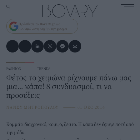
Πρόσθεσε το
Bovary.gr
ως
προτιμώμενη πηγή στην
google
FASHION
⸻
TRENDS
Φέτος το χειμώνα ρίχνουμε πάνω μας
μια... κάπα! 8 συνδυασμοί, τι να
προσέξεις
ΝΑΝΣΥ ΜΗΤΡΟΠΟΥΛΟΥ
⸻
01 DEC 2016
Κομμάτι διαχρονικό, κομψό, ζεστό. Η κάπα δεν έφυγε ποτέ από
την μόδα.