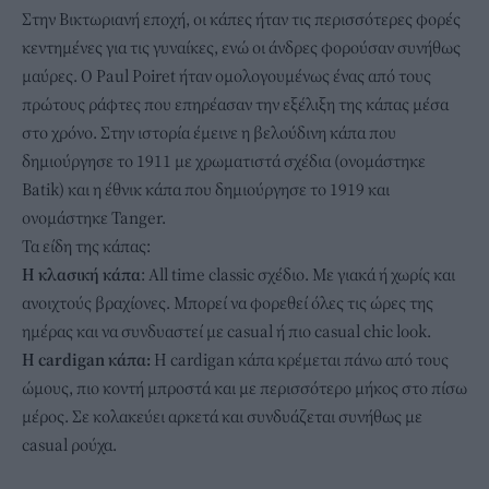
Στην Βικτωριανή εποχή, οι κάπες ήταν τις περισσότερες φορές
κεντημένες για τις γυναίκες, ενώ οι άνδρες φορούσαν συνήθως
μαύρες. Ο Paul Poiret ήταν ομολογουμένως ένας από τους
πρώτους ράφτες που επηρέασαν την εξέλιξη της κάπας μέσα
στο χρόνο. Στην ιστορία έμεινε η βελούδινη κάπα που
δημιούργησε το 1911 με χρωματιστά σχέδια (ονομάστηκε
Batik) και η έθνικ κάπα που δημιούργησε το 1919 και
ονομάστηκε Tanger.
Τα είδη της κάπας:
Η κλασική κάπα
: All time classic σχέδιο. Με γιακά ή χωρίς και
ανοιχτούς βραχίονες. Μπορεί να φορεθεί όλες τις ώρες της
ημέρας και να συνδυαστεί με casual ή πιο casual chic look.
H cardigan κάπα:
Η cardigan κάπα κρέμεται πάνω από τους
ώμους, πιο κοντή μπροστά και με περισσότερο μήκος στο πίσω
μέρος. Σε κολακεύει αρκετά και συνδυάζεται συνήθως με
casual ρούχα.