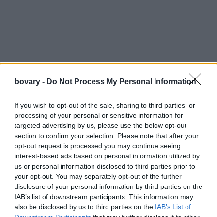
bovary -
Do Not Process My Personal Information
If you wish to opt-out of the sale, sharing to third parties, or
processing of your personal or sensitive information for
targeted advertising by us, please use the below opt-out
section to confirm your selection. Please note that after your
opt-out request is processed you may continue seeing
interest-based ads based on personal information utilized by
us or personal information disclosed to third parties prior to
your opt-out. You may separately opt-out of the further
Η poncho κάπα:
Μοιάζει αρκετά με την cardigan κάπα και
disclosure of your personal information by third parties on the
IAB’s list of downstream participants. This information may
συνδυάζεται επίσης με casual επιλογές.
also be disclosed by us to third parties on the
IAB’s List of
Τι να προσέξεις:
Downstream Participants
that may further disclose it to other