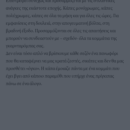
Επιστρέφει συνεχώς και προσαρμόζεται με τις στιλιστικές
ανάγκες της εκάστοτε εποχής. Κάπες μονόχρωμες, κάπες
πολύχρωμες, κάπες σε όλα τα μήκη και για όλες τις ώρες. Για
εμφανίσεις στη δουλειά, στην απογευματινή βόλτα, στη
βραδινή έξοδο. Προσαρμόζονται σε όλες τις απαιτήσεις και
μπορούν να συνδυαστούν με – σχεδόν- όλα τα κομμάτια της
γκαρνταρόμπας σας.
Δεν είναι τόσο απλό να βρίσκουμε κάθε σεζόν ένα πανωφόρι
που θα καταφέρνει να μας κρατά ζεστές, σικάτες και δεν θα μας
προσθέτει «όγκο». Η κάπα έμοιαζε πάντα με ένα κομμάτι που
έχει βγει από κάποιο παραμύθι που υπήρχε ένας πρίγκιπας
πάνω σε ένα άλογο.