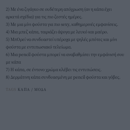
2) Με ένα ζιγάγκο σε ουδέτερη απόχρωση (αν η κάπα έχει
αρκετά σχέδια) για τις πιο ζεστές ημέρες.
3) Με μια μίνι φούστα για πιο sexy, καθημερινές εμφανίσεις.
4) Μια μπεζ κάπα, ταιριάζει άψογα με λευκό και μαύρο.
5) ΜπΟρεί να συνδυαστεί υπέροχα με ψηλές μπότες και μίνι
φούστα με εντυπωσιακό τελείωμα.
6) Μια pencil φούστα μπορεί να αναβαθμίσει την εμφάνισή σου
με κάπα
7) Η κάπα, σε έντονο χρώμα κλέβει τις εντυπώσεις.
8) Δερμάτινη κάπα συνδυασμένη με pencil φούστα και γόβες.
TAGS
ΚΑΠΑ
/
ΜΟΔΑ