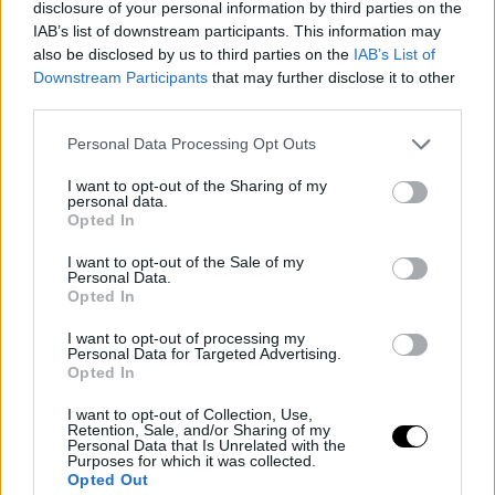
disclosure of your personal information by third parties on the
πάντα σικάτες και φίνες.
IAB’s list of downstream participants. This information may
Αν και εσείς χρειαστεί να δώσετε μια συνέντευξη για δουλειά η
also be disclosed by us to third parties on the
IAB’s List of
κάποια άλλη περίσταση απαιτήσει πιο φίνο και ιδιαίτερο
Downstream Participants
that may further disclose it to other
third parties.
ντύσιμο, υιοθετείστε το στιλ τους!
Δείτε παρακάτω κάποιες από αυτές τις δυναμικές κυρίες και
Personal Data Processing Opt Outs
αντιγράψτε το στιλ τους:
I want to opt-out of the Sharing of my
Κέιτ Μίντλετον
personal data.
Βασίλισσα Λετίθια της Ισπανίας
Opted In
Μισέλ Ομπάμα
I want to opt-out of the Sale of my
Αμάλ Αλαμουντίν
Personal Data.
Opted In
Αννα Γουίντουρ
Πριγκίπισσα Βικτόρια της Σουηδίας
I want to opt-out of processing my
Personal Data for Targeted Advertising.
Αντζελίνα Τζολί
Opted In
Βασίλισσα Μαξίμα
I want to opt-out of Collection, Use,
Πριγκίπισσα Μαίρη της Δανίας
Retention, Sale, and/or Sharing of my
Personal Data that Is Unrelated with the
Βασίλισσα Ράνια της Ιορδανίας
Purposes for which it was collected.
Opted Out