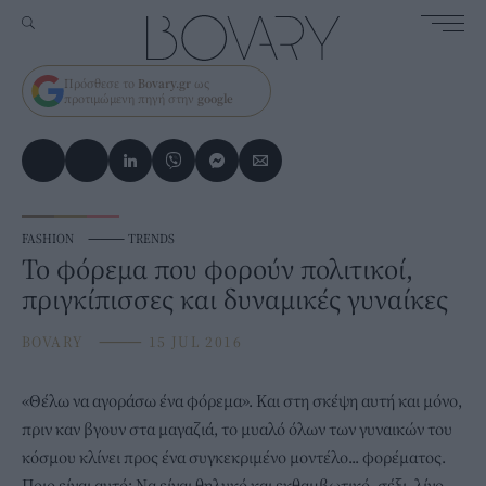
Πρόσθεσε το
Bovary.gr
ως
προτιμώμενη πηγή στην
google
FASHION
⸻
TRENDS
Το φόρεμα που φορούν πολιτικοί,
πριγκίπισσες και δυναμικές γυναίκες
BOVARY
⸻
15 JUL 2016
«Θέλω να αγοράσω ένα φόρεμα». Και στη σκέψη αυτή και μόνο,
πριν καν βγουν στα μαγαζιά, το μυαλό όλων των γυναικών του
κόσμου κλίνει προς ένα συγκεκριμένο μοντέλο... φορέματος.
Ποιο είναι αυτό; Να είναι θηλυκό και εκθαμβωτικό, σέξι, λίγο