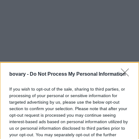
bovary -
Do Not Process My Personal Information
If you wish to opt-out of the sale, sharing to third parties, or
Τι φουστάνια προτιμούν; Με μια λέξη «ίσια». Απλά φορέματα
processing of your personal or sensitive information for
targeted advertising by us, please use the below opt-out
σε ίσια γραμμή μέχρι το γόνατο, από το πρωί ως το βράδυ, σε
section to confirm your selection. Please note that after your
όλες τις περιστάσεις. Αυτό που τα ξεχωρίζει και τα κάνει
opt-out request is processed you may continue seeing
ιδιαίτερα είναι το χρώμα τους, τα αξεσουάρ τους, το ύφασμά
interest-based ads based on personal information utilized by
τους, η λαιμόκοψή τους, το μανίκι τους.
us or personal information disclosed to third parties prior to
your opt-out. You may separately opt-out of the further
Αυτό είναι και το μυστικό όλων αυτών των γυναικών για να είναι