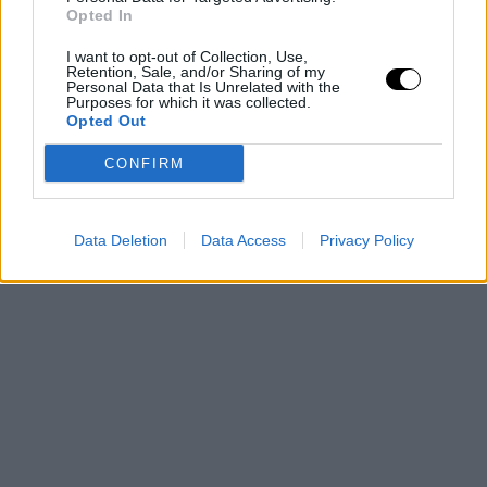
Opted In
Η δημοσίευση κοινοποιήθηκε από το χρήστη Catarina Leite
στις Ιούν 16, 2017, 9:36πμ PDT
(@c_lovefashion)
I want to opt-out of Collection, Use,
Retention, Sale, and/or Sharing of my
Η δημοσίευση κοινοποιήθηκε από το χρήστη JU (@mrs__ju)
Personal Data that Is Unrelated with the
Purposes for which it was collected.
στις Ιούν 16, 2017, 11:26πμ PDT
Opted Out
Η δημοσίευση κοινοποιήθηκε από το χρήστη Modern Bohemia
στις Μάρ 30, 2016, 11:43μμ PDT
CONFIRM
Style (@style_dock)
Data Deletion
Data Access
Privacy Policy