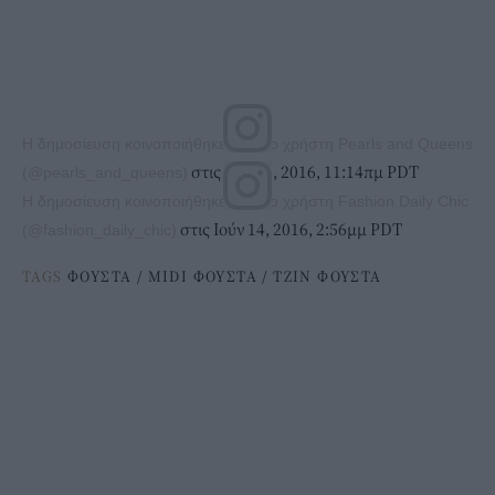
Η δημοσίευση κοινοποιήθηκε από το χρήστη Pearls and Queens
στις Μάι 17, 2016, 11:14πμ PDT
(@pearls_and_queens)
Η δημοσίευση κοινοποιήθηκε από το χρήστη Fashion Daily Chic
στις Ιούν 14, 2016, 2:56μμ PDT
(@fashion_daily_chic)
TAGS
ΦΟΥΣΤΑ
/
MIDI ΦΟΥΣΤΑ
/
ΤΖΙΝ ΦΟΥΣΤΑ