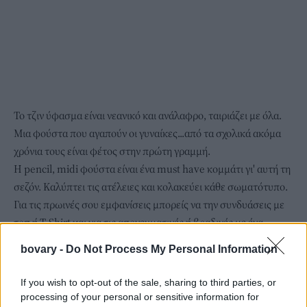
Το τζιν ύφασμα είναι νεανικό και ανάλαφρο, ταιριάζει με όλα.
Μια φούστα που αγαπούν οι γυναίκες...από τα σχολικά ακόμα
χρόνια τους είναι φέτος στην πρώτη γραμμή.
Η pencil, midi φούστα είναι ένα must have κομμάτι γι' αυτή τη
σεζόν. Καλύπτει τις ατέλειες και κολακεύει κάθε σωματότυπο.
Για τις πρωινές σου εμφανίσεις μπορείς να την συνδυάσεις με
τοπ ή T-Shirt και για τις απογευματινές ή βραδινές με ένα
μεταξωτό τοπ ή ένα crop top και lace up πέδιλα.
bovary -
Do Not Process My Personal Information
If you wish to opt-out of the sale, sharing to third parties, or
processing of your personal or sensitive information for