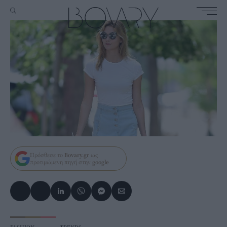
Πρόσθεσε το
Bovary.gr
ως
προτιμώμενη πηγή στην
google