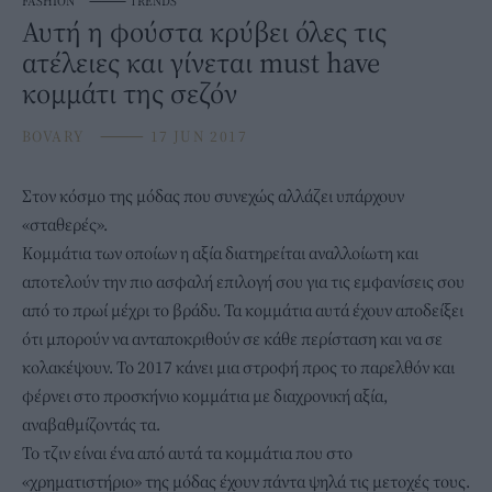
FASHION
⸻
TRENDS
Αυτή η φούστα κρύβει όλες τις
ατέλειες και γίνεται must have
κομμάτι της σεζόν
BOVARY
⸻
17 JUN 2017
Στον κόσμο της μόδας που συνεχώς αλλάζει υπάρχουν
«σταθερές».
Κομμάτια των οποίων η αξία διατηρείται αναλλοίωτη και
αποτελούν την πιο ασφαλή επιλογή σου για τις εμφανίσεις σου
από το πρωί μέχρι το βράδυ. Τα κομμάτια αυτά έχουν αποδείξει
ότι μπορούν να ανταποκριθούν σε κάθε περίσταση και να σε
κολακέψουν. Το 2017 κάνει μια στροφή προς το παρελθόν και
φέρνει στο προσκήνιο κομμάτια με διαχρονική αξία,
αναβαθμίζοντάς τα.
To τζιν είναι ένα από αυτά τα κομμάτια που στο
«χρηματιστήριο» της μόδας έχουν πάντα ψηλά τις μετοχές τους.