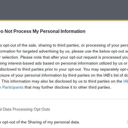
o Not Process My Personal Information
to opt-out of the sale, sharing to third parties, or processing of your per
υνεργαστεί με ανθρώπους-κλειδιά για τη
formation for targeted advertising by us, please use the below opt-out s
r selection. Please note that after your opt-out request is processed y
 την YSL Beauté, για να αναπτύξουν από
eing interest-based ads based on personal information utilized by us or
ντα. Με την έμπειρη ματιά του, θα
disclosed to third parties prior to your opt-out. You may separately opt-
losure of your personal information by third parties on the IAB’s list of
α μακιγιάζ που θα συναρπάσουν και θα
. This information may also be disclosed by us to third parties on the
IA
Participants
that may further disclose it to other third parties.
ης YSL Beauté, ο Tom θα είναι ο ειδικός
l Data Processing Opt Outs
ιγιάζ, δίνοντας έμπνευση στους πελάτες
και την εμπειρία του. Επιπλέον θα
o opt-out of the Sharing of my personal data.