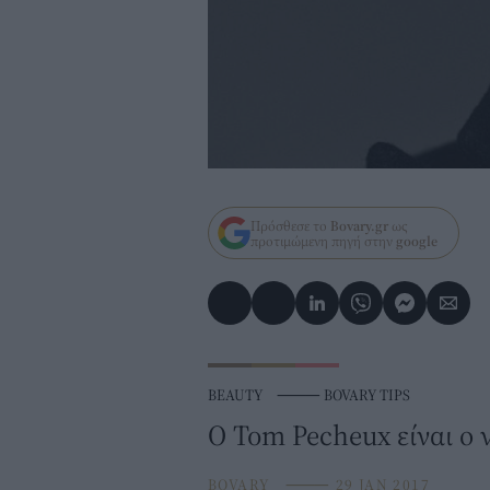
Πρόσθεσε το
Bovary.gr
ως
προτιμώμενη πηγή στην
google
BEAUTY
⸻
BOVARY TIPS
Ο Tom Pecheux είναι ο ν
BOVARY
⸻
29 JAN 2017