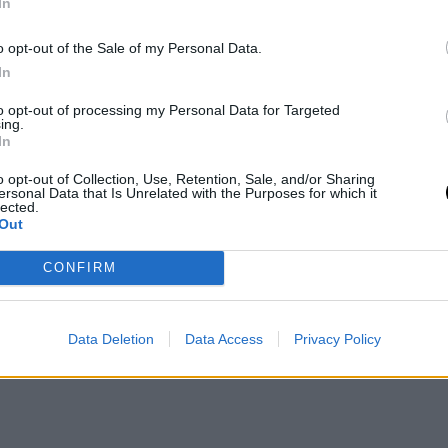
ες καινοτομίες στο μακιγιάζ της YSL
In
ρωματικές του δημιουργίες, και επιπλέον θα
o opt-out of the Sale of my Personal Data.
 την εφαρμογή τους, οι οποίες θα
In
μέσα κοινωνικής δικτύωσης και τον διεθνή
to opt-out of processing my Personal Data for Targeted
ing.
In
ος 1980… και κάτι. Και, με εκείνον τον
o opt-out of Collection, Use, Retention, Sale, and/or Sharing
ersonal Data that Is Unrelated with the Purposes for which it
ρωμένο κάνει δυο άσχετα πράγματα να
lected.
Out
υργήσουν κάτι υπέροχο, ο Tom Pecheux,
υνδία, βρέθηκε σε ένα κλαμπ να μιλάει με
CONFIRM
 να γίνει makeupartist.
Data Deletion
Data Access
Privacy Policy