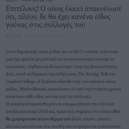
BEAUTY
⸻
BOVARY TIPS
Επιτέλους! Ο οίκος Gucci ανακοίνωσε
ότι, πλέον, δε θα έχει κανένα είδος
γούνας στις συλλογές του
BOVARY
⸻
12 OCT 2017
Ο
πιο δημοφιλής οίκος μόδας για το 2017
ο οποίος τελευταία
μας έχει χαρίσει μερικά από τα πιο ανατρεπτικά concept σε
καμπάνιες, τάχθηκε και δεσμεύτηκε υπερ της βιωσιμότητας.
Χτες, κατά τη διάρκεια της εκδήλωσης
The Kering Talk
στο
London College of Fashion ο διευθυντής του ιταλικού οίκου
μόδας, Marko Bizzari, ανακοίνωσε ότι από την επόμενη χρονιά
αποκλείει κάθε είδος γούνας από τις συλλογές.
Η μεγάλη απόφαση θα μπει σε εφαρμογή από την συλλογη
άνοιξη-καλοκαίρι 2018 και, πρακτικά, σημαίνει ότι ο Gucci
δεν
θα χρησιμοποιεί πλέον δέρμα από
βιζόν, κογιότ, ρακούν,
αλεπού, κουνέλι και όλα τα είδη που εκτρέφονται ή αλιεύονται.