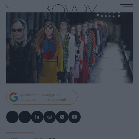
Πρόσθεσε το
Bovary.gr
ως
προτιμώμενη πηγή στην
google