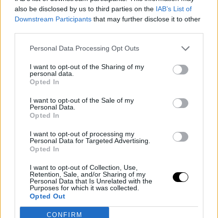
also be disclosed by us to third parties on the
IAB’s List of
Downstream Participants
that may further disclose it to other
«Οι
νέοι άνθρωποι είναι πιο έξυπνοι
και έχουν περισσότερη
third parties.
αυτοπεποίθηση από εμάς», πιστεύει. «Ούτως ή άλλως, πλέον,
χάρη στην τεχνολογία μπορείς να έχεις εξίσου όμορφες
Personal Data Processing Opt Outs
εναλλακτικές. Δεν υπάρχει ανάγκη για γούνα», είπε. «Επιπλέον
I want to opt-out of the Sharing of my
ο οίκος είναι τόσο γνωστός και τόσο "στα πράγματα" που
αυτό
personal data.
Opted In
οφείλουμε να χρησιμοποιήσουμε με θετικό τρόπο»,
πρόσθεσε ο Βizzari.
I want to opt-out of the Sale of my
Personal Data.
Opted In
I want to opt-out of processing my
Personal Data for Targeted Advertising.
Opted In
I want to opt-out of Collection, Use,
Retention, Sale, and/or Sharing of my
Personal Data that Is Unrelated with the
Purposes for which it was collected.
Opted Out
CONFIRM