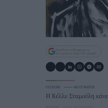
Πρόσθεσε το
Bovary.gr
ως
προτιμώμενη πηγή στην
google
CULTURE
⸻
MUST WATCH
Η Κέλλυ Σταμούλη κάνει 
BOVARY
⸻
22 JUN 2017