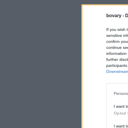
bovary -
D
If you wish 
sensitive in
confirm you
continue se
information 
further disc
participants
Downstream 
Persona
I want t
Opted 
I want t