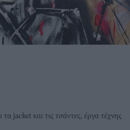
τα jacket και τις τσάντες, έργα τέχνης