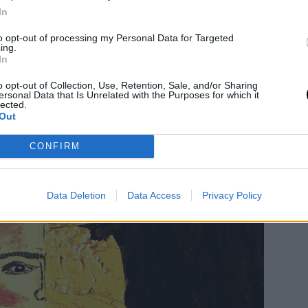
In
έρνων έργων τέχνης πάνω σε καμβά αλλά
to opt-out of processing my Personal Data for Targeted
ing.
 δερμάτινες τσάντες, τιτλοφορείται «I’m
In
ιερωμένη στη θρυλική Frida Kahlo και κατ΄
o opt-out of Collection, Use, Retention, Sale, and/or Sharing
ersonal Data that Is Unrelated with the Purposes for which it
ολο.
lected.
Out
CONFIRM
Data Deletion
Data Access
Privacy Policy