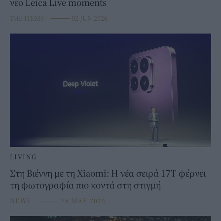
νέο Leica Live moments
THE ITEMS
⸻
02 JUN 2026
LIVING
Στη Βιέννη με τη Xiaomi: Η νέα σειρά 17T φέρνει
τη φωτογραφία πιο κοντά στη στιγμή
NEWS
⸻
28 MAY 2026