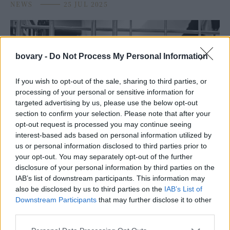
NEWS
⸻
25 JUL 2025
bovary -
Do Not Process My Personal Information
If you wish to opt-out of the sale, sharing to third parties, or
processing of your personal or sensitive information for
targeted advertising by us, please use the below opt-out
section to confirm your selection. Please note that after your
opt-out request is processed you may continue seeing
interest-based ads based on personal information utilized by
us or personal information disclosed to third parties prior to
LIVING
your opt-out. You may separately opt-out of the further
Ασύγκριτη τεχνολογία και γευσιγνωσία στο
disclosure of your personal information by third parties on the
Xiaomi 15 Series masterclass
IAB’s list of downstream participants. This information may
also be disclosed by us to third parties on the
IAB’s List of
NEWS
⸻
03 JUN 2025
Downstream Participants
that may further disclose it to other
third parties.