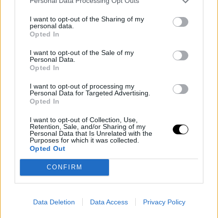
Personal Data Processing Opt Outs
I want to opt-out of the Sharing of my
personal data.
Opted In
I want to opt-out of the Sale of my
Personal Data.
Opted In
I want to opt-out of processing my
Personal Data for Targeted Advertising.
Opted In
LIVING
Xiaomi Pad 7 Series: Επαναπροσδιορίζοντας το
I want to opt-out of Collection, Use,
Retention, Sale, and/or Sharing of my
μέλλον των tablets, εστιάζοντας στην
Personal Data that Is Unrelated with the
παραγωγικότητα & την ψυχαγωγία
Purposes for which it was collected.
Opted Out
NEWS
⸻
27 MAR 2025
CONFIRM
Data Deletion
Data Access
Privacy Policy