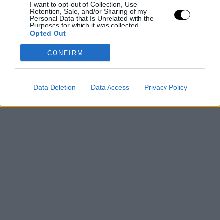
I want to opt-out of Collection, Use,
προτιμότερο από το πολύ ζεστό, το μαλακτικό εφαρμόζεται
Retention, Sale, and/or Sharing of my
Personal Data that Is Unrelated with the
καλύτερα από τη μέση των μαλλιών και προς τις άκρες, και το
Purposes for which it was collected.
Opted Out
καλό ξέβγαλμα βοηθά στην αποφυγή υπολειμμάτων που
βαραίνουν την τρίχα.
CONFIRM
Data Deletion
Data Access
Privacy Policy