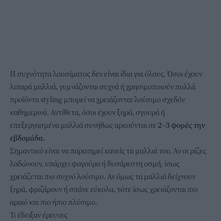
Η συχνότητα λουσίματος δεν είναι ίδια για όλους. Όσοι έχουν
λιπαρά μαλλιά, γυμνάζονται συχνά ή χρησιμοποιούν πολλά
προϊόντα styling μπορεί να χρειάζονται
λούσιμο
σχεδόν
καθημερινά. Αντίθετα, όσοι έχουν ξηρά, σγουρά ή
επεξεργασμένα μαλλιά συνήθως αρκούνται σε
2–3 φορές την
εβδομάδα.
Σημαντικό είναι να παρατηρεί κανείς τα μαλλιά του. Αν οι ρίζες
λαδώνουν, υπάρχει φαγούρα ή δυσάρεστη οσμή, ίσως
χρειάζεται πιο συχνό λούσιμο. Αν όμως τα μαλλιά δείχνουν
ξηρά, φριζάρουν ή σπάνε εύκολα, τότε ίσως χρειάζονται πιο
αραιό και πιο ήπιο πλύσιμο.
Τι έδειξαν έρευνες