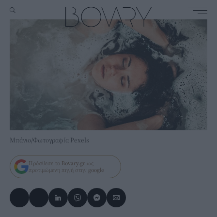
Μπάνιο/Φωτογραφία Pexels
Πρόσθεσε το
Bovary.gr
ως
προτιμώμενη πηγή στην
google