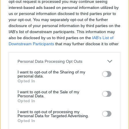
Η ιδανική συχνότητα επηρεάζεται επίσης από παράγοντες
opt-out request is processed you may continue seeing
interest-based ads based on personal information utilized by
όπως η λιπαρότητα στις ρίζες, ο κνησμός ή η απολέπιση, η
us or personal information disclosed to third parties prior to
χρήση προϊόντων styling, η έντονη άσκηση και η εφίδρωση,
your opt-out. You may separately opt-out of the further
αλλά και οι χημικές επεξεργασίες όπως η βαφή ή το ίσιωμα,
disclosure of your personal information by third parties on the
καθώς και ο ίδιος ο τύπος των μαλλιών, είτε είναι ίσια,
IAB’s list of downstream participants. This information may
κυματιστά, σγουρά ή πιο πυκνά.
also be disclosed by us to third parties on the
IAB’s List of
Downstream Participants
that may further disclose it to other
Πιθανές δερματολογικές αιτίες
third parties.
Αν εμφανιστούν συμπτώματα όπως έντονη ερυθρότητα, παχιές
νιφάδες, συνεχής φαγούρα ή ερεθισμός, μπορεί να υπάρχει
Personal Data Processing Opt Outs
κάποια δερματολογική πάθηση, όπως σμηγματορροϊκή
I want to opt-out of the Sharing of my
δερματίτιδα, έκζεμα ή ψωρίαση. Σε αυτές τις περιπτώσεις, το
personal data.
Opted In
συχνό λούσιμο από μόνο του δεν αρκεί και χρειάζεται
αξιολόγηση από ειδικό.
I want to opt-out of the Sale of my
Personal Data.
Εξίσου σημαντικός με τη συχνότητα είναι και ο σωστός τρόπος
Opted In
λουσίματος. Το σαμπουάν πρέπει να εφαρμόζεται κυρίως στο
I want to opt-out of processing my
τριχωτό της κεφαλής με απαλό μασάζ και χωρίς έντονο
Personal Data for Targeted Advertising.
τρίψιμο, ενώ κατά το ξέβγαλμα ο αφρός που κατεβαίνει στις
Opted In
άκρες είναι αρκετός για να τις καθαρίσει. Το χλιαρό νερό είναι