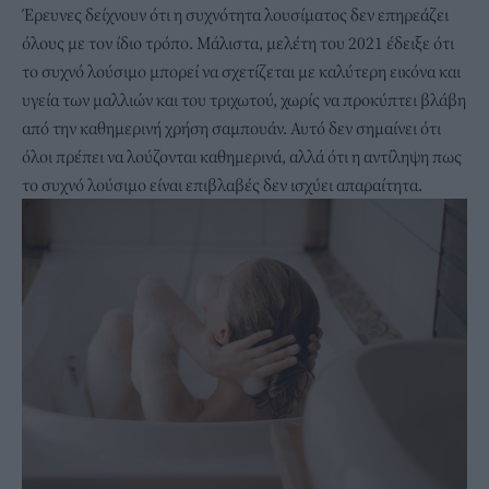
Έρευνες δείχνουν ότι η συχνότητα λουσίματος δεν επηρεάζει
όλους με τον ίδιο τρόπο. Μάλιστα, μελέτη του 2021 έδειξε ότι
το συχνό λούσιμο μπορεί να σχετίζεται με καλύτερη εικόνα και
υγεία των μαλλιών και του τριχωτού, χωρίς να προκύπτει βλάβη
από την καθημερινή χρήση σαμπουάν. Αυτό δεν σημαίνει ότι
όλοι πρέπει να λούζονται καθημερινά, αλλά ότι η αντίληψη πως
το συχνό λούσιμο είναι επιβλαβές δεν ισχύει απαραίτητα.