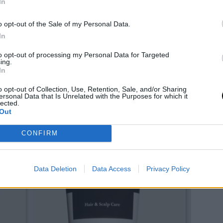
όσο το conditioner αναδόμησης με τις
In
ί να «συνοδεύσει» όλα τα σαμπουάν του
o opt-out of the Sale of my Personal Data.
ην εξαιρετική του σύνθεση τα οφέλη τους.
In
to opt-out of processing my Personal Data for Targeted
ing.
In
o opt-out of Collection, Use, Retention, Sale, and/or Sharing
ersonal Data that Is Unrelated with the Purposes for which it
lected.
Out
CONFIRM
Data Deletion
Data Access
Privacy Policy