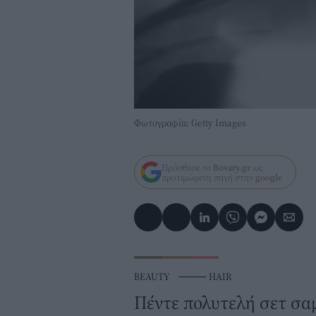
Φωτογραφία: Getty Images
Πρόσθεσε το
Bovary.gr
ως
προτιμώμενη πηγή στην
google
BEAUTY
⸻
HAIR
Πέντε πολυτελή σετ σα