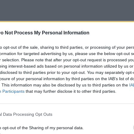
o Not Process My Personal Information
oner sets που ανεβάζουν τον πήχη στο
to opt-out of the sale, sharing to third parties, or processing of your per
formation for targeted advertising by us, please use the below opt-out s
r selection. Please note that after your opt-out request is processed y
 που αποδεικνύουν ότι τα basics
eing interest-based ads based on personal information utilized by us or
λή.
disclosed to third parties prior to your opt-out. You may separately opt-
losure of your personal information by third parties on the IAB’s list of
poo & Restructuring Conditioner with
. This information may also be disclosed by us to third parties on the
IA
Participants
that may further disclose it to other third parties.
διάσημου γαλλικού brand, τώρα και στα
Haircare is the new skincare. Από τα
l Data Processing Opt Outs
υάν της μάρκας επιλέξαμε αυτό για την
ο για το conditioner, δεν υπάρχει
o opt-out of the Sharing of my personal data.