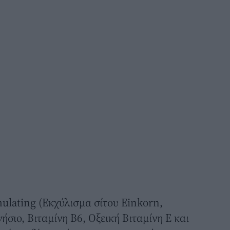
mulating (Εκχύλισμα σίτου Einkorn,
σιο, Βιταμίνη Β6, Οξεική Βιταμίνη Ε και