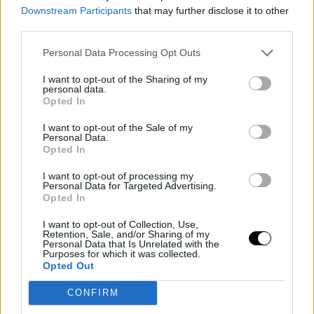
Downstream Participants
that may further disclose it to other
Bare nails: Το μανικιούρ της ήσυχης πολυτέλειας
third parties.
που δεν φεύγει ποτέ από τη μόδα
Personal Data Processing Opt Outs
NAILS
⸻
07 JUL 2026
I want to opt-out of the Sharing of my
personal data.
Opted In
I want to opt-out of the Sale of my
Personal Data.
Opted In
I want to opt-out of processing my
Personal Data for Targeted Advertising.
Opted In
I want to opt-out of Collection, Use,
Retention, Sale, and/or Sharing of my
Personal Data that Is Unrelated with the
Purposes for which it was collected.
BEAUTY
Opted Out
Χρυσός από την κορυφή ως τα νύχια: Οι
μοναδικές ιδιότητες του πιο glam συστατικού
CONFIRM
ομορφιάς