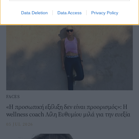
SKINCARE
⸻
06 JUL 2026
Data Deletion
Data Access
Privacy Policy
FACES
«Η προσωπική εξέλιξη δεν είναι προορισμός»: Η
wellness coach Λίλη Ευθυμίου μιλά για την ευεξία
05 JUL 2026