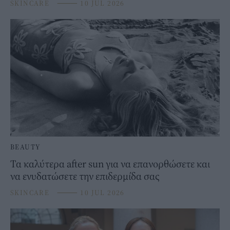
SKINCARE
⸻
10 JUL 2026
BEAUTY
Τα καλύτερα after sun για να επανορθώσετε και
να ενυδατώσετε την επιδερμίδα σας
SKINCARE
⸻
10 JUL 2026