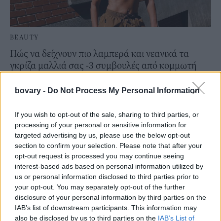
BEAUTY
Πώς να δείχνουν πιο λαμπερά και νεανικά τα
γκρίζα μαλλιά σας -3 συμβουλές από κομμωτή
HAIR
⸻
07 JUL 2026
bovary -
Do Not Process My Personal Information
If you wish to opt-out of the sale, sharing to third parties, or
processing of your personal or sensitive information for
targeted advertising by us, please use the below opt-out
section to confirm your selection. Please note that after your
opt-out request is processed you may continue seeing
interest-based ads based on personal information utilized by
us or personal information disclosed to third parties prior to
your opt-out. You may separately opt-out of the further
disclosure of your personal information by third parties on the
IAB’s list of downstream participants. This information may
also be disclosed by us to third parties on the
IAB’s List of
BEAUTY