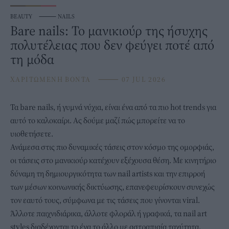
BEAUTY
⸻
NAILS
Bare nails: Το μανικιούρ της ήσυχης
πολυτέλειας που δεν φεύγει ποτέ από
τη μόδα
ΧΑΡΙΤΩΜΕΝΗ ΒΟΝΤΑ
⸻
07 JUL 2026
Τα bare
nails
, ή γυμνά νύχια, είναι ένα από τα πιο hot trends για
αυτό το καλοκαίρι. Ας δούμε μαζί πώς μπορείτε να το
υιοθετήσετε.
Ανάμεσα στις πιο δυναμικές τάσεις στον κόσμο της ομορφιάς,
οι τάσεις στο μανικιούρ κατέχουν εξέχουσα θέση. Με κινητήριο
δύναμη τη δημιουργικότητα των nail artists και την επιρροή
των μέσων κοινωνικής δικτύωσης, επανεφευρίσκουν συνεχώς
τον εαυτό τους, σύμφωνα με τις τάσεις που γίνονται viral.
Άλλοτε παιχνιδιάρικα, άλλοτε φλοράλ ή γραφικά, τα nail art
styles διαδέχονται το ένα το άλλο με αστραπιαία ταχύτητα.