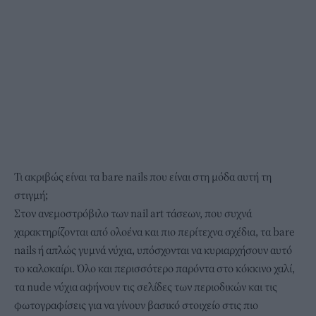
Τι ακριβώς είναι τα bare nails που είναι στη μόδα αυτή τη
στιγμή;
Στον ανεμοστρόβιλο των nail art τάσεων, που συχνά
χαρακτηρίζονται από ολοένα και πιο περίτεχνα σχέδια, τα bare
nails ή απλώς γυμνά νύχια, υπόσχονται να κυριαρχήσουν αυτό
το καλοκαίρι. Όλο και περισσότερο παρόντα στο κόκκινο χαλί,
τα nude νύχια αφήνουν τις σελίδες των περιοδικών και τις
φωτογραφίσεις για να γίνουν βασικό στοιχείο στις πιο