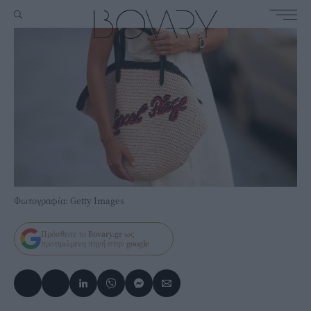
Φωτογραφία: Getty Images
Πρόσθεσε το
Bovary.gr
ως
προτιμώμενη πηγή στην
google