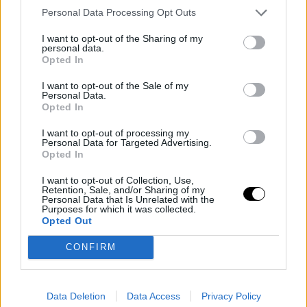
Personal Data Processing Opt Outs
I want to opt-out of the Sharing of my
personal data.
Opted In
I want to opt-out of the Sale of my
Από πάνω αριστερά και δεξιόστροφα:
Personal Data.
Good.Kind.Pure Pink Cloud, Sally Hansen
Opted In
Gel Couture Fairy Tailor, Essie
I want to opt-out of processing my
Nail Lacquer Coney Island Cotton Candy, OPI
Personal Data for Targeted Advertising.
Opted In
Πώς να υιοθετήσετε το bare nails trend;
Στις ηλεκτρονικές σελίδες του digital περιοδικού Who What
I want to opt-out of Collection, Use,
Retention, Sale, and/or Sharing of my
Wear, η nail artist Julie Russell μοιράζεται τις συμβουλές της:
Personal Data that Is Unrelated with the
Purposes for which it was collected.
«Η ιδέα είναι να αναδείξετε υγιή, τέλεια περιποιημένα νύχια
Opted Out
χάρη σε μια θεραπεία ενδυνάμωσης και ένα εξαιρετικά
CONFIRM
γυαλιστερό top coat». Απλά και κομψά, τα γυμνά νύχια γίνονται
το must-have μανικιούρ της στιγμής.
Data Deletion
Data Access
Privacy Policy