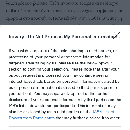
λαμπερές εκδηλώσεις. Πείτε αντίο στo εξαιρετικά περίτεχνο
nail art. Τα γυμνά νύχια επαναφέρουν το νύχι και τη φυσική του
ομορφιά στο προσκήνιο. Πολύ εύκολη στην υιοθέτηση, αυτή η
τάση περιλαμβάνει την εφαρμογή ενός βερνικιού του οποίου η
απόχρωση ταιριάζει απόλυτα με το φυσικό χρώμα του νυχιού,
bovary -
Do Not Process My Personal Information
ενισχύοντάς το χωρίς να αλλοιώνει την εμφάνισή του.
If you wish to opt-out of the sale, sharing to third parties, or
processing of your personal or sensitive information for
targeted advertising by us, please use the below opt-out
section to confirm your selection. Please note that after your
opt-out request is processed you may continue seeing
interest-based ads based on personal information utilized by
us or personal information disclosed to third parties prior to
your opt-out. You may separately opt-out of the further
disclosure of your personal information by third parties on the
IAB’s list of downstream participants. This information may
also be disclosed by us to third parties on the
IAB’s List of
Downstream Participants
that may further disclose it to other
third parties.