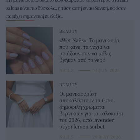
salons είναι πιο δύσκολα, η τάση αυτή είναι ιδανική, εφόσον
παρέχει σημαντική ευελιξία.
BEAUTY
«Wet Nails»: Το μανικιούρ
που κάνει τα νύχια να
μοιάζουν σαν να μόλις
βγήκαν από το νερό
NAILS
⸻
04 JUN 2026
BEAUTY
Οι μανικιουρίστ
αποκαλύπτουν τα 6 πιο
δημοφιλή χρώματα
βερνικιών για το καλοκαίρι
του 2026, από lavender
μέχρι lemon sorbet
NAILS
⸻
29 MAY 2026