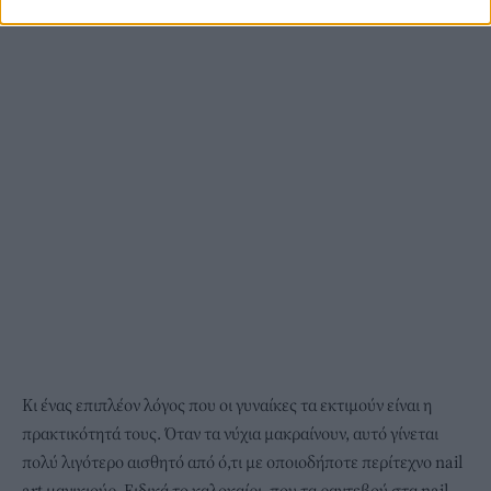
Κι ένας επιπλέον λόγος που οι γυναίκες τα εκτιμούν είναι η
πρακτικότητά τους. Όταν τα νύχια μακραίνουν, αυτό γίνεται
πολύ λιγότερο αισθητό από ό,τι με οποιοδήποτε περίτεχνο nail
art μανικιούρ. Ειδικά το καλοκαίρι, που τα ραντεβού στα nail