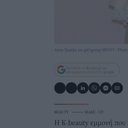
Anna Tanaka του girl group MEOVV / Photo 
Πρόσθεσε το
Bovary.gr
ως
προτιμώμενη πηγή στην
google
BEAUTY
⸻
MAKE - UP
Η K-beauty εμμονή που 