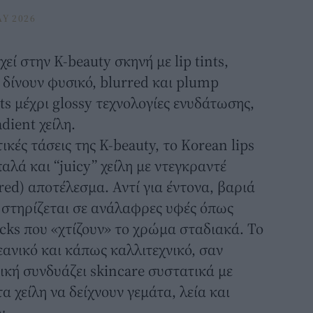
Y 2026
ρχεί στην
K-beauty
σκηνή με lip tints,
 δίνουν φυσικό, blurred και plump
ts μέχρι glossy τεχνολογίες ενυδάτωσης,
dient χείλη.
ικές τάσεις της K-beauty, το Korean lips
παλά και “juicy” χείλη με ντεγκραντέ
red) αποτέλεσμα. Αντί για έντονα, βαριά
 στηρίζεται σε ανάλαφρες υφές όπως
ticks που «χτίζουν» το χρώμα σταδιακά. Το
εανικό και κάπως καλλιτεχνικό, σαν
ική συνδυάζει skincare συστατικά με
α χείλη να δείχνουν γεμάτα, λεία και
ν.