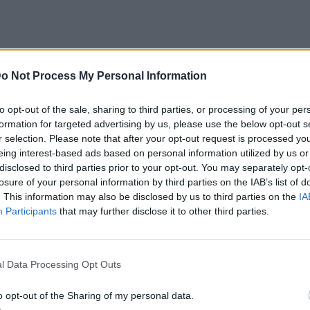
o Not Process My Personal Information
to opt-out of the sale, sharing to third parties, or processing of your per
στε το με 9 Κορεάτικα brands
formation for targeted advertising by us, please use the below opt-out s
r selection. Please note that after your opt-out request is processed y
έχει κυριαρχήσει σε Κορέα και social
eing interest-based ads based on personal information utilized by us or
ος να το υιοθετήσετε είναι με ένα προϊόν
disclosed to third parties prior to your opt-out. You may separately opt-
losure of your personal information by third parties on the IAB’s list of
άζ, όπως αυτά που προτείνουμε
. This information may also be disclosed by us to third parties on the
IA
Participants
that may further disclose it to other third parties.
l Data Processing Opt Outs
o opt-out of the Sharing of my personal data.