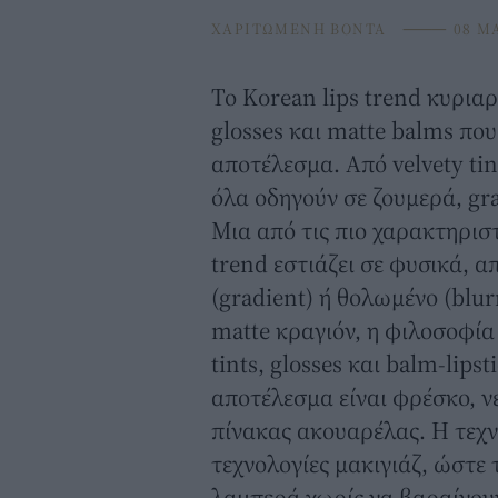
ΧΑΡΙΤΩΜΕΝΗ ΒΟΝΤΑ
⸻
08 MA
Το Korean lips trend κυρια
glosses και matte balms που
αποτέλεσμα. Από velvety tin
όλα οδηγούν σε ζουμερά, gra
Μια από τις πιο χαρακτηριστ
trend εστιάζει σε φυσικά, α
(gradient) ή θολωμένο (blur
matte κραγιόν, η φιλοσοφία
tints, glosses και balm-lips
αποτέλεσμα είναι φρέσκο, ν
πίνακας ακουαρέλας. Η τεχν
τεχνολογίες μακιγιάζ, ώστε τ
λαμπερά χωρίς να βαραίνου