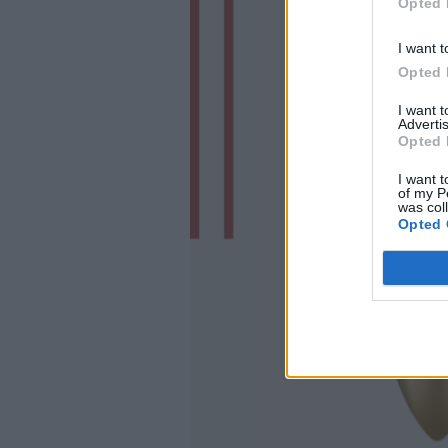
Opted 
I want t
Opted 
I want 
Advertis
Opted 
I want t
of my P
was col
Opted 