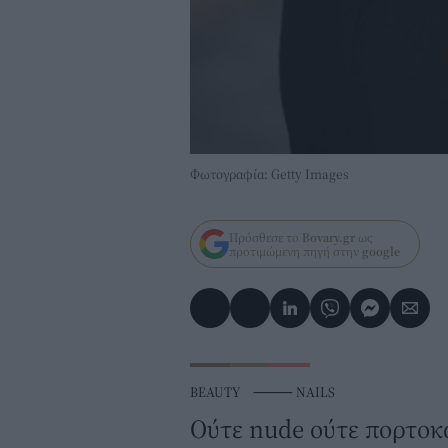
Φωτογραφία: Getty Images
Πρόσθεσε το
Bovary.gr
ως
προτιμώμενη πηγή στην
google
BEAUTY
⸻
NAILS
Ούτε nude ούτε πορτοκα