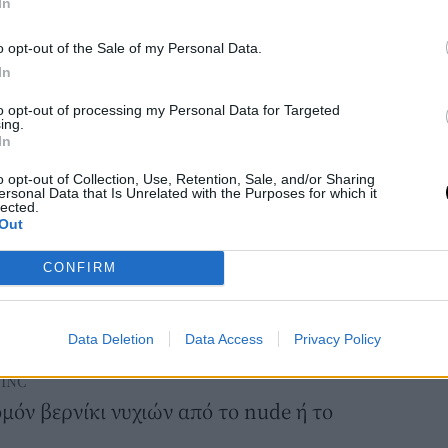
In
o opt-out of the Sale of my Personal Data.
In
to opt-out of processing my Personal Data for Targeted
ing.
In
o opt-out of Collection, Use, Retention, Sale, and/or Sharing
ersonal Data that Is Unrelated with the Purposes for which it
lected.
Out
CONFIRM
Data Deletion
Data Access
Privacy Policy
nucurist
 INC
μόν βερνίκι νυχιών από το nude ή το