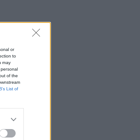
sonal or
ection to
ou may
 personal
out of the
 downstream
B’s List of