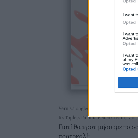
Opted 
I want t
Opted 
I want 
Advertis
Opted 
I want t
of my P
was col
Opted 
Vernis à ongles Green™ Glacé Jelly, Ma
It’s Topless Paloma Peach Cream, Nails
Γιατί θα προτιμήσουμε το σο
πορτοκαλί;