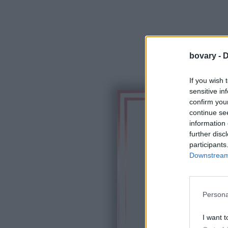
bovary -
D
If you wish 
sensitive in
confirm you
continue se
information 
further disc
participants
Downstream 
Persona
I want t