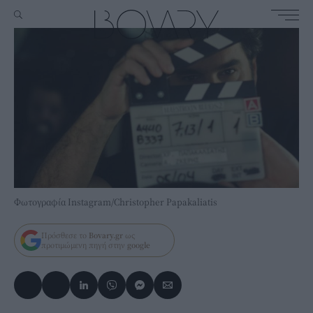
Φωτογραφία Instagram/Christopher Papakaliatis
Πρόσθεσε το
Bovary.gr
ως
προτιμώμενη πηγή στην
google