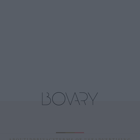
ABOUT
ID
PRIVACY
TERMS OF USE
ADVERTISING