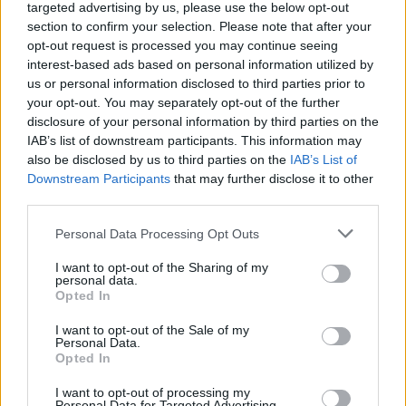
targeted advertising by us, please use the below opt-out
Πρωτότυπη μουσική: Kostas Christides
section to confirm your selection. Please note that after your
Εκτέλεση παραγωγής: Foss Productions
opt-out request is processed you may continue seeing
Παραγωγή: ALTER EGO MEDIA S.A. - MEGA
interest-based ads based on personal information utilized by
us or personal information disclosed to third parties prior to
your opt-out. You may separately opt-out of the further
disclosure of your personal information by third parties on the
FASHION
IAB’s list of downstream participants. This information may
KIMALÉ: Το ελληνικό brand
also be disclosed by us to third parties on the
IAB’s List of
που αποτυπώνει το στιλ της
Downstream Participants
that may further disclose it to other
Κλέλιας Ανδριολάτου στη
third parties.
σειρά Maestro in Blue
Personal Data Processing Opt Outs
23 MAY 2024
I want to opt-out of the Sharing of my
personal data.
FACES
Opted In
Ορέστης Χαλκιάς -«Έχω
αισθανθεί τρομερό φθόνο
I want to opt-out of the Sale of my
λόγω του “Maestro»
Personal Data.
Opted In
06 JUL 2023
I want to opt-out of processing my
Personal Data for Targeted Advertising.