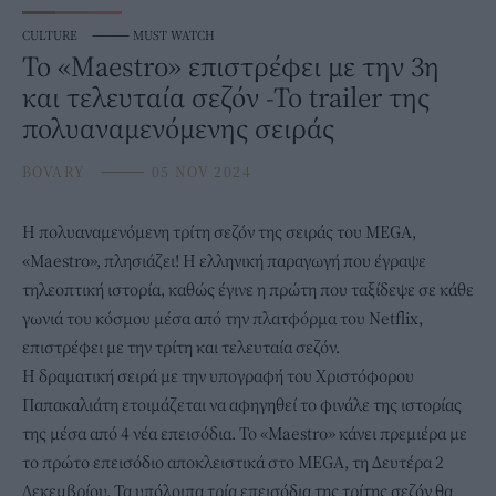
CULTURE
⸻
MUST WATCH
Το «Maestro» επιστρέφει με την 3η
και τελευταία σεζόν -Το trailer της
πολυαναμενόμενης σειράς
BOVARY
⸻
05 NOV 2024
H πολυαναμενόμενη τρίτη σεζόν της σειράς του MEGA,
«
Maestro
», πλησιάζει! Η ελληνική παραγωγή που έγραψε
τηλεοπτική ιστορία, καθώς έγινε η πρώτη που ταξίδεψε σε κάθε
γωνιά του κόσμου μέσα από την πλατφόρμα του Netflix,
επιστρέφει με την τρίτη και τελευταία σεζόν.
Η δραματική σειρά με την υπογραφή του
Χριστόφορου
Παπακαλιάτη
ετοιμάζεται να αφηγηθεί το φινάλε της ιστορίας
της μέσα από 4 νέα επεισόδια. Το «Maestro» κάνει πρεμιέρα με
το πρώτο επεισόδιο αποκλειστικά στο MEGA, τη Δευτέρα 2
Δεκεμβρίου. Τα υπόλοιπα τρία επεισόδια της τρίτης σεζόν θα