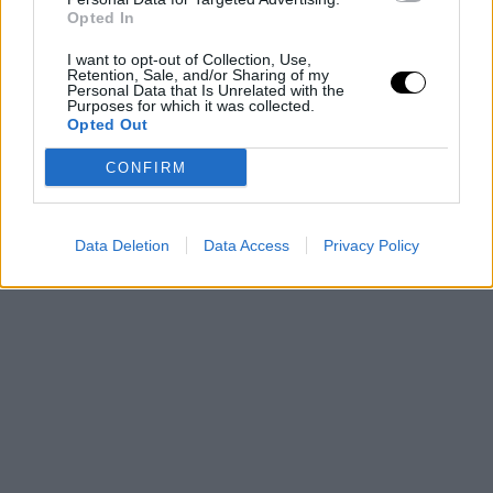
Opted In
PEOPLE AND STYLE
I want to opt-out of Collection, Use,
Χάρις Αλεξίου και Ορέστης
Retention, Sale, and/or Sharing of my
Χαλκιάς φωτογραφήθηκαν
Personal Data that Is Unrelated with the
Purposes for which it was collected.
μαζί -Maestro reunion
Opted Out
01 SEP 2023
CONFIRM
TAGS
MAESTRO
/
ΧΡΙΣΤΟΦΟΡΟΣ ΠΑΠΑΚΑΛΙΑΤΗΣ
/
Data Deletion
Data Access
Privacy Policy
TRAILER