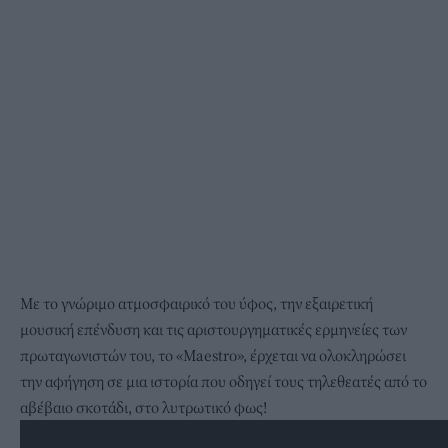
Με το γνώριμο ατμοσφαιρικό του ύφος, την εξαιρετική
μουσική επένδυση και τις αριστουργηματικές ερμηνείες των
πρωταγωνιστών του, το «Maestro», έρχεται να ολοκληρώσει
την αφήγηση σε μια ιστορία που οδηγεί τους τηλεθεατές από το
αβέβαιο σκοτάδι, στο λυτρωτικό φως!