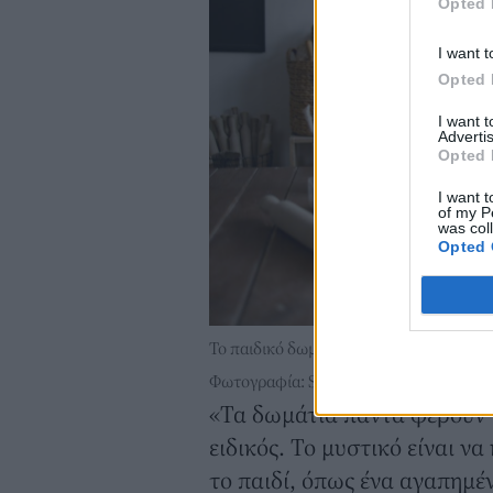
Opted 
I want t
Opted 
I want 
Advertis
Opted 
I want t
of my P
was col
Opted 
Το παιδικό δωμάτιο μπορεί να μετατραπ
Φωτογραφία: Shutterstock
«Τα δωμάτια πάντα φέρουν τ
ειδικός. Το μυστικό είναι να
το παιδί, όπως ένα αγαπημέ