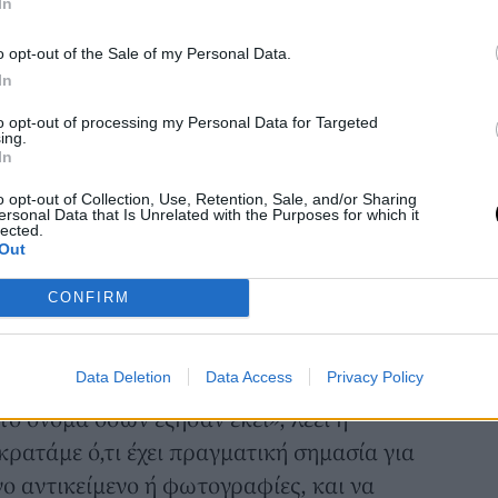
In
o opt-out of the Sale of my Personal Data.
In
to opt-out of processing my Personal Data for Targeted
ing.
In
o opt-out of Collection, Use, Retention, Sale, and/or Sharing
ersonal Data that Is Unrelated with the Purposes for which it
lected.
Out
CONFIRM
εί σε χώρο για τα χόμπι σας/ Φωτογραφία: Shutterstock
Data Deletion
Data Access
Privacy Policy
ο όνομα όσων έζησαν εκεί», λέει η
 κρατάμε ό,τι έχει πραγματική σημασία για
νο αντικείμενο ή φωτογραφίες, και να