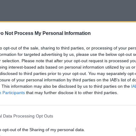
 ότι η ζωή συνεχίζεται και η αλλαγή του
o Not Process My Personal Information
ς αυτής της νέας φάσης», αναφέρει.
ήσουν πίσω τους τα παιδικά χρόνια, και
to opt-out of the sale, sharing to third parties, or processing of your per
ι παγώσει στον χρόνο».
formation for targeted advertising by us, please use the below opt-out s
r selection. Please note that after your opt-out request is processed y
ο δωμάτιο των παιδιών που φεύγουν από το
eing interest-based ads based on personal information utilized by us or
disclosed to third parties prior to your opt-out. You may separately opt-
losure of your personal information by third parties on the IAB’s list of
 δεν σημαίνει απαραίτητα απομάκρυνση
. This information may also be disclosed by us to third parties on the
IA
Participants
that may further disclose it to other third parties.
l Data Processing Opt Outs
o opt-out of the Sharing of my personal data.