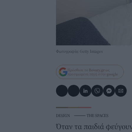
Φωτογραφία: Getty Images
Πρόσθεσε το
Bovary.gr
ως
προτιμώμενη πηγή στην
google
DESIGN
⸻
THE SPACES
Όταν τα παιδιά φεύγουν 