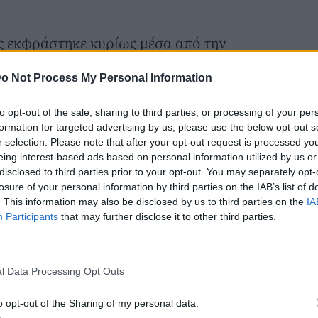
 εκφράστηκε κυρίως μέσα από την
 την συγγραφή αλλά ασχολήθηκε παράλληλα
o Not Process My Personal Information
, τη ραδιοφωνική παραγωγή, την
μέλεια φωτογραφικών άλμπουμ καθ΄ όλη
to opt-out of the sale, sharing to third parties, or processing of your per
formation for targeted advertising by us, please use the below opt-out s
r selection. Please note that after your opt-out request is processed y
ννήθηκε στις 12 Μαρτίου 1938 στην
eing interest-based ads based on personal information utilized by us or
ποία αγάπησε βαθιά και εγκωμίασε συχνά
disclosed to third parties prior to your opt-out. You may separately opt-
losure of your personal information by third parties on the IAB’s list of
ετών εγκαταστάθηκε με την οικογένειά του
. This information may also be disclosed by us to third parties on the
IA
ρίστηκε με τον Άγγελο Τερζάκη, ο οποίος
Participants
that may further disclose it to other third parties.
ουθήσει μαθήματα υποκριτικής ως
χολή του Εθνικού Θεάτρου. Έναν χρόνο
l Data Processing Opt Outs
μα Θεάτρου της Σχολής Σταυράκου, με
ιώτη, Γιώργο Θεοδοσιάδη και Γρηγόρη
o opt-out of the Sharing of my personal data.