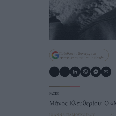
Πρόσθεσε το
Bovary.gr
ως
προτιμώμενη πηγή στην
google
FACES
Μάνος Ελευθερίου: Ο «
ΙΩΑΝΝΑ ΠΑΜΟΥΚΟΓΛΟΥ
⸻
22 