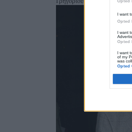
Γρηγορίου.
Opted 
I want t
Opted 
I want 
Advertis
Opted 
I want t
of my P
was col
Opted 