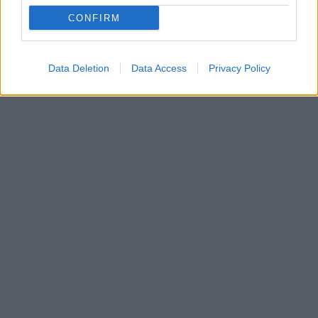
περίσταση.
CONFIRM
Αξίζει να θυμόμαστε ωστόσο, ότι το αποτέλεσμα είναι
προσωρινό και δεν αντικαθιστά τη συνεχή φροντίδα του
Data Deletion
Data Access
Privacy Policy
δέρματος.