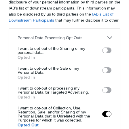
disclosure of your personal information by third parties on the
στο ψυγείο για τουλάχιστον 15 λεπτά. Στη συνέχεια, με καθαρό
IAB’s list of downstream participants. This information may
πρόσωπο, ακουμπήστε το στρογγυλό μέρος των κουταλιών
also be disclosed by us to third parties on the
IAB’s List of
Downstream Participants
that may further disclose it to other
στην περιοχή κάτω από τα μάτια και κρατήστε τα για περίπου
third parties.
ένα λεπτό σε κάθε πλευρά, επαναλαμβάνοντας αν χρειαστεί.
Όταν το κουτάλι χάσει την ψύξη του, μπορείτε να το
Personal Data Processing Opt Outs
αντικαταστήσετε με ένα άλλο για να διατηρήσετε το
I want to opt-out of the Sharing of my
αποτέλεσμα.
personal data.
Opted In
Εκτός από το ότι είναι ένα πρακτικό κόλπο για την
καθημερινότητα, η τεχνική συνιστάται συνήθως επειδή είναι
I want to opt-out of the Sale of my
Personal Data.
ένας γρήγορος τρόπος για να εφαρμόσετε ψύξη στο πρόσωπο
Opted In
χωρίς να χρειάζεστε ειδικά προϊόντα, όπως μάσκες γέλης ή
ρολά προσώπου.
I want to opt-out of processing my
Personal Data for Targeted Advertising.
Ένα πρακτικό κόλπο που βελτιώνει την εμφάνιση σε σύντομο
Opted In
χρόνο
I want to opt-out of Collection, Use,
Μπορεί να είναι χρήσιμο σε στιγμές που κάποιος χρειάζεται να
Retention, Sale, and/or Sharing of my
Personal Data that Is Unrelated with the
βελτιώσει την εμφάνισή του σε σύντομο χρονικό διάστημα,
Purposes for which it was collected.
Opted Out
πριν πάει στη δουλειά, σε κάποιο ραντεβού ή σε μια ειδική