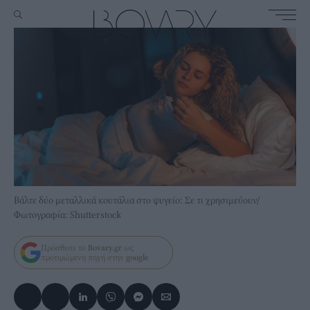
Βάλτε δύο μεταλλικά κουτάλια στο ψυγείο: Σε τι χρησιμεύουν/
Φωτογραφία: Shutterstock
Πρόσθεσε το
Bovary.gr
ως
προτιμώμενη πηγή στην
google