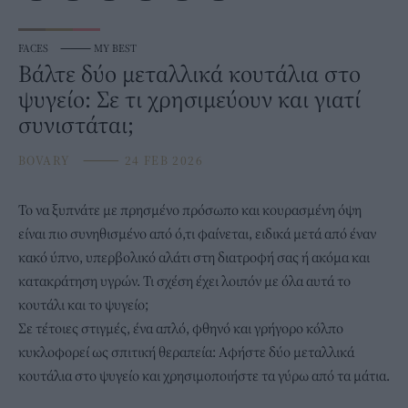
FACES
⸻
MY BEST
Βάλτε δύο μεταλλικά κουτάλια στο
ψυγείο: Σε τι χρησιμεύουν και γιατί
συνιστάται;
BOVARY
⸻
24 FEB 2026
Το να ξυπνάτε με πρησμένο πρόσωπο και κουρασμένη όψη
είναι πιο συνηθισμένο από ό,τι φαίνεται, ειδικά μετά από έναν
κακό ύπνο, υπερβολικό αλάτι στη διατροφή σας ή ακόμα και
κατακράτηση υγρών. Τι σχέση έχει λοιπόν με όλα αυτά το
κουτάλι και το
ψυγείο
;
Σε τέτοιες στιγμές, ένα απλό, φθηνό και γρήγορο κόλπο
κυκλοφορεί ως σπιτική θεραπεία: Αφήστε δύο μεταλλικά
κουτάλια στο ψυγείο και χρησιμοποιήστε τα γύρω από τα μάτια.