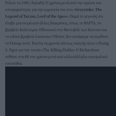
Ρόλου το 1985, δηλαδή 35 χρόνια μετά από την πρώτη του
υποψηφιότητα, για την ερμηνεία του στο «
Greystoke: The
Legend of Tarzan, Lord of the Apes».
Παρά το γεγονός ότι
έλαβε μια σειρά από άλλες διακρίσεις, όπως το BAFTA, το
βραβείο Καλύτερου Ηθοποιού στο Φεστιβάλ των Καννών και
το ειδικό βραβείο Laurence Olivier, δεν κατάφερε να κερδίσει
το Όσκαρ ποτέ. Εκείνη τη χρονιά πάντως νικητής ήταν ο Haing
S. Ngor για την ταινία «The Killing Fields». Ο Richardson
πέθανε στα 80 του χρόνια μετά από αλλεπάλληλα εγκεφαλικά
επεισόδια.