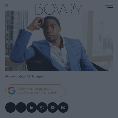
Φωτογραφία: AP Images
Πρόσθεσε το
Bovary.gr
ως
προτιμώμενη πηγή στην
google