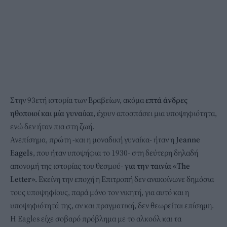
Στην 93ετή ιστορία των Βραβείων, ακόμα
επτά άνδρες
ηθοποιοί και μία γυναίκα
, έχουν αποσπάσει μια υποψηφιότητα,
ενώ δεν ήταν πια στη ζωή.
Ανεπίσημα, πρώτη -και η μοναδική γυναίκα- ήταν η
Jeanne
Eagels
, που ήταν υποψήφια το 1930- στη δεύτερη δηλαδή
απονομή της ιστορίας του θεσμού-
για την ταινία «The
Letter».
Εκείνη την εποχή η Επιτροπή δεν ανακοίνωνε δημόσια
τους υποψηφίους, παρά μόνο τον νικητή, για αυτό και η
υποψηφιότητά της, αν και πραγματική, δεν θεωρείται επίσημη.
Η Eagles είχε σοβαρό πρόβλημα με το αλκοόλ και τα