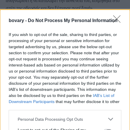
αναγνωρίσει ή να καταλάβει την ασθένειά του, κοιμήθηκε στο
σπίτι της αδερφής και δεν ξύπνησε ποτέ ξανά».
Τελικά το 1996
προτάθηκε για Όσκαρ Α’ Ανδρικού Ρόλου για
bovary -
Do Not Process My Personal Information
την ερμηνεία του
, αλλά και για Όσκαρ Καλύτερου
διασκευασμένου σεναρίου μαζί με τους Anna Pavignano,
If you wish to opt-out of the sale, sharing to third parties, or
Michael Radford, Furio Scarpelli και Giacomo Scarpelli.
processing of your personal or sensitive information for
Νικητής της βραδιάς όμως ήταν ο Nicolas Cage για την
targeted advertising by us, please use the below opt-out
ερμηνεία του στην ταινία «Leaving Las Vegas».
section to confirm your selection. Please note that after your
opt-out request is processed you may continue seeing
interest-based ads based on personal information utilized by
us or personal information disclosed to third parties prior to
your opt-out. You may separately opt-out of the further
disclosure of your personal information by third parties on the
IAB’s list of downstream participants. This information may
also be disclosed by us to third parties on the
IAB’s List of
Downstream Participants
that may further disclose it to other
third parties.
Personal Data Processing Opt Outs