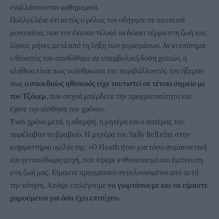
εναλλάσσονταν καθημερινά.
Πολλοί λένε ότι αυτός ο ρόλος τον οδήγησε σε σκοτεινά
μονοπάτια, που τον έκαναν τελικά να δώσει τέρμα στη ζωή του,
λίγους μήνες μετά από τη λήξη των γυρισμάτων. Αν κι επίσημα
ο θάνατός του αποδόθηκε σε υπερβολική δόση χαπιών, η
αλήθεια είναι πως οι άνθρωποι του περιβάλλοντός του ήξεραν
πως
ο σπουδαίος ηθοποιός είχε ταυτιστεί σε τέτοιο σημείο με
τον Τζόκερ
, που συχνά μπέρδευε την πραγματικότητα και
έχανε την αίσθηση του χρόνου.
Έναν χρόνο μετά, η αδερφή, η μητέρα και ο πατέρας του
παρέλαβαν το βραβείο. Η μητέρα του Sally Bell είπε στην
ευχαριστήρια ομιλία της: «Ο Heath ήταν μια τόσο συμπονετική
και γενναιόδωρη ψυχή, που έφερε ενθουσιασμό και έμπνευση
στη ζωή μας. Είμαστε πραγματικά συγκλονισμένοι από αυτή
την κίνηση. Απόψε επιλέγουμε
να γιορτάσουμε και να είμαστε
χαρούμενοι για όσα έχει επιτύχει
».