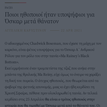
FACES
Ποιοι ηθοποιοί ήταν υποψήφιοι για
Όσκαρ μετά θάνατον
ΑΓΓΕΛΙΚΗ ΚΑΡΥΣΤΙΝΟΥ
⸻
22 APR 2021
Ο αδικοχαμένος Chadwick Boseman, που έχασε τη μάχη με τον
καρκίνο, είναι φέτος υποψήφιος για το
Όσκαρ
Α΄ Ανδρικού
Ρόλου για τον ρόλο του στην ταινία «Ma Rainey’s Black
Bottom».
Εκεί ερμήνευσε έναν τρομπετίστα της τζαζ που ανήκε στην
μπάντα της θρυλικής Μa Reiny, είχε όμως το όνειρο να χαράξει
τη δική του πορεία. Ο άτυχος ηθοποιός, που θεωρείται από τα
φαβορί της φετινής απονομής, μιας κι έχει ήδη κερδίσει τη
Χρυσή Σφαίρα, πέθανε πριν ολοκληρωθεί η ταινία. Αν τελικά
κερδίσει στις 25 Απριλίου
θα είναι ο τρίτος ηθοποιός στην
ιστορία που θα τιμηθεί με Όσκαρ μετά από το θάνατό του
. Οι