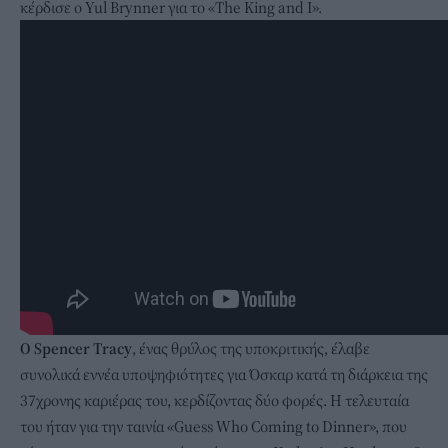
κέρδισε ο Yul Brynner για το «The King and I».
Ο Spencer Tracy
, ένας θρύλος της υποκριτικής, έλαβε
συνολικά εννέα υποψηφιότητες για Όσκαρ κατά τη διάρκεια της
37χρονης καριέρας του, κερδίζοντας δύο φορές. Η τελευταία
του ήταν για την ταινία «Guess Who Coming to Dinner», που