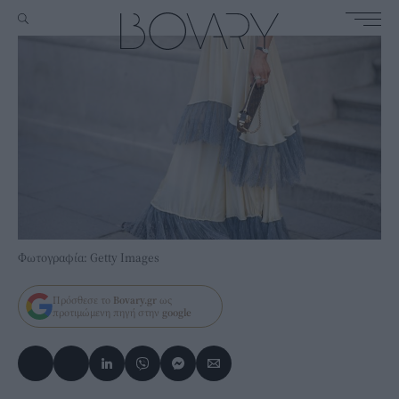
Φωτογραφία: Getty Images
Πρόσθεσε το
Bovary.gr
ως
προτιμώμενη πηγή στην
google