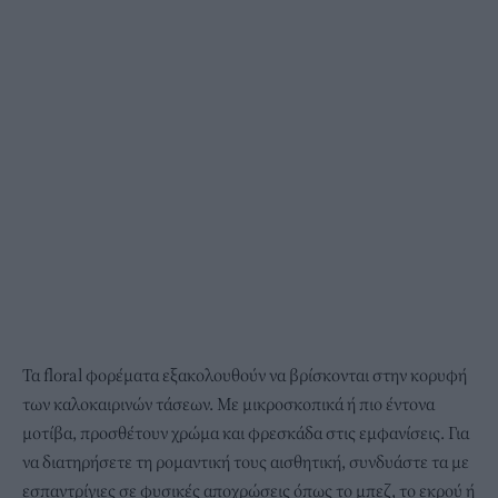
Τα floral φορέματα εξακολουθούν να βρίσκονται στην κορυφή
των καλοκαιρινών τάσεων. Με μικροσκοπικά ή πιο έντονα
μοτίβα, προσθέτουν χρώμα και φρεσκάδα στις εμφανίσεις. Για
να διατηρήσετε τη ρομαντική τους αισθητική, συνδυάστε τα με
εσπαντρίγιες σε φυσικές αποχρώσεις όπως το μπεζ, το εκρού ή