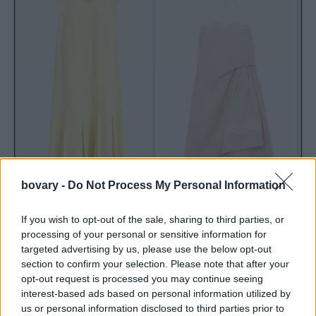
bovary -
Do Not Process My Personal Information
If you wish to opt-out of the sale, sharing to third parties, or
processing of your personal or sensitive information for
targeted advertising by us, please use the below opt-out
section to confirm your selection. Please note that after your
Κίτρινο φόρεμα με πιέτες, €149,
Cos
, εσπαντρίγιες, €163,
Tory
opt-out request is processed you may continue seeing
Burch
και δίχρωμο φόρεμα, €255,
Reiss
interest-based ads based on personal information utilized by
Όταν η θερμοκρασία ανεβαίνει, το λινό γίνεται ο απόλυτος
us or personal information disclosed to third parties prior to