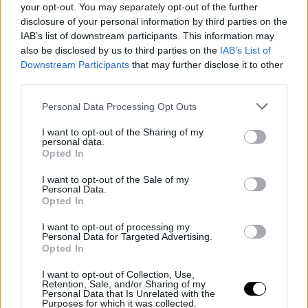
σύμμαχος. Ένα λινό φόρεμα σε λευκή, μπεζ ή χακί απόχρωση
your opt-out. You may separately opt-out of the further
disclosure of your personal information by third parties on the
αποπνέει διακριτική πολυτέλεια και δείχνει πάντα κομψό. Οι
IAB’s list of downstream participants. This information may
κλασικές εσπαντρίγιες με σχοινένια σόλα συμπληρώνουν το
also be disclosed by us to third parties on the
IAB’s List of
look χωρίς να το βαραίνουν, δημιουργώντας ένα αποτέλεσμα
Downstream Participants
that may further disclose it to other
ιδανικό τόσο για την πόλη όσο και για τις διακοπές.
third parties.
Εσπαντρίγιες με denim φορέματα
Personal Data Processing Opt Outs
I want to opt-out of the Sharing of my
personal data.
Opted In
I want to opt-out of the Sale of my
Personal Data.
Opted In
I want to opt-out of processing my
Personal Data for Targeted Advertising.
Opted In
I want to opt-out of Collection, Use,
Retention, Sale, and/or Sharing of my
Personal Data that Is Unrelated with the
Purposes for which it was collected.