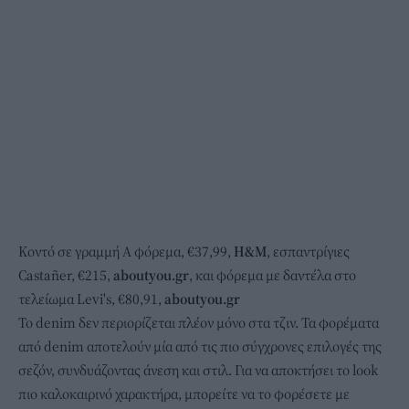
Κοντό σε γραμμή Α φόρεμα, €37,99,
H&M
, εσπαντρίγιες
Castañer, €215,
aboutyou.gr
, και φόρεμα με δαντέλα στο
τελείωμα Levi's, €80,91,
aboutyou.gr
Το denim δεν περιορίζεται πλέον μόνο στα τζιν. Τα φορέματα
από denim αποτελούν μία από τις πιο σύγχρονες επιλογές της
σεζόν, συνδυάζοντας άνεση και στιλ. Για να αποκτήσει το look
πιο καλοκαιρινό χαρακτήρα, μπορείτε να το φορέσετε με