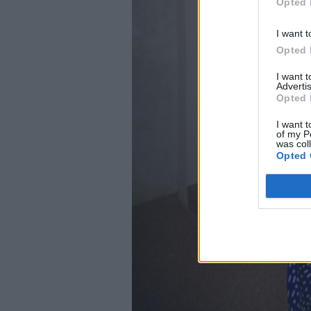
Opted 
I want t
Opted 
I want 
Advertis
Opted 
I want t
of my P
was col
Opted 