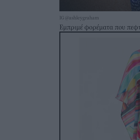
IG @ashleygraham
Εμπριμέ φορέματα που πεφ