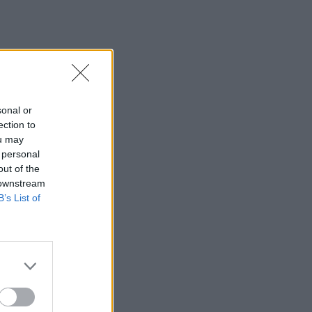
sonal or
ection to
ou may
 personal
out of the
 downstream
B’s List of