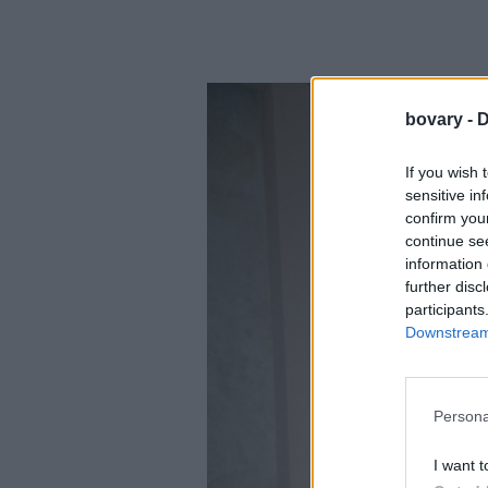
bovary -
D
If you wish 
sensitive in
confirm you
continue se
information 
further disc
participants
Downstream 
Persona
I want t