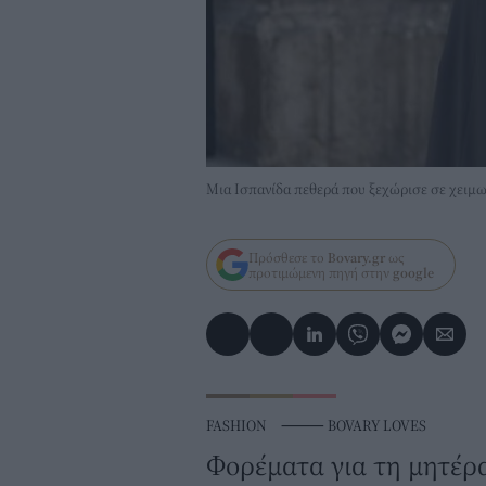
Μια Ισπανίδα πεθερά που ξεχώρισε σε χειμ
Πρόσθεσε το
Bovary.gr
ως
προτιμώμενη πηγή στην
google
FASHION
⸻
BOVARY LOVES
Φορέματα για τη μητέρα