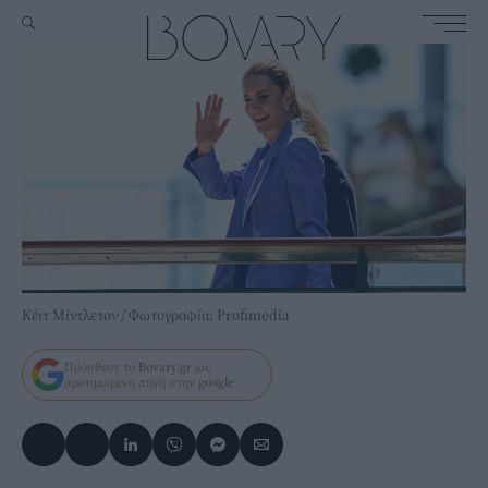
Κέιτ Μίντλετον / Φωτογραφία: Profimedia
Πρόσθεσε το
Bovary.gr
ως
προτιμώμενη πηγή στην
google