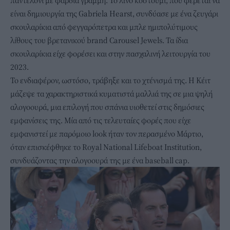
παντελόνι με φαρδιά γραμμή. Το λινό κοστούμι, που φέρεται να
είναι δημιουργία της Gabriela Hearst, συνδύασε με ένα ζευγάρι
σκουλαρίκια από φεγγαρόπετρα και μπλε ημιπολύτιμους
λίθους του βρετανικού brand Carousel Jewels. Τα ίδια
σκουλαρίκια είχε φορέσει και στην πασχαλινή λειτουργία του
2023.
Το ενδιαφέρον, ωστόσο, τράβηξε και το χτένισμά της. Η Κέιτ
μάζεψε τα χαρακτηριστικά κυματιστά μαλλιά της σε μια ψηλή
αλογοουρά, μια επιλογή που σπάνια υιοθετεί στις δημόσιες
εμφανίσεις της. Μία από τις τελευταίες φορές που είχε
εμφανιστεί με παρόμοιο look ήταν τον περασμένο Μάρτιο,
όταν επισκέφθηκε το Royal National Lifeboat Institution,
συνδυάζοντας την αλογοουρά της με ένα baseball cap.