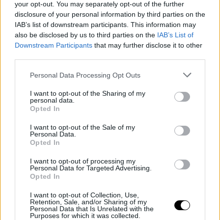
your opt-out. You may separately opt-out of the further
disclosure of your personal information by third parties on the
IAB’s list of downstream participants. This information may
also be disclosed by us to third parties on the
IAB’s List of
Downstream Participants
that may further disclose it to other
third parties.
Personal Data Processing Opt Outs
I want to opt-out of the Sharing of my
personal data.
Η Κέιτ χαιρέτησε το κοινό και φωτογραφήθηκε με θαυμαστές
Opted In
πριν πάρει τη θέση της στις εξέδρες.
I want to opt-out of the Sale of my
Στη συνέχεια πήρε τη θέση της στις εξέδρες για να
Personal Data.
παρακολουθήσει τον αγώνα του Βρετανού Άρθουρ Φέρι
Opted In
απέναντι στον Φινλανδό Ότο Βίρτανεν για τον δεύτερο γύρο του
I want to opt-out of processing my
τουρνουά, έχοντας δίπλα της την πρόεδρο του All England
Personal Data for Targeted Advertising.
Opted In
Lawn Tennis Club, Ντέμπορα Τζέβανς, και τον θρύλο του
βρετανικού τένις, Τιμ Χένμαν.
I want to opt-out of Collection, Use,
Retention, Sale, and/or Sharing of my
Personal Data that Is Unrelated with the
Purposes for which it was collected.