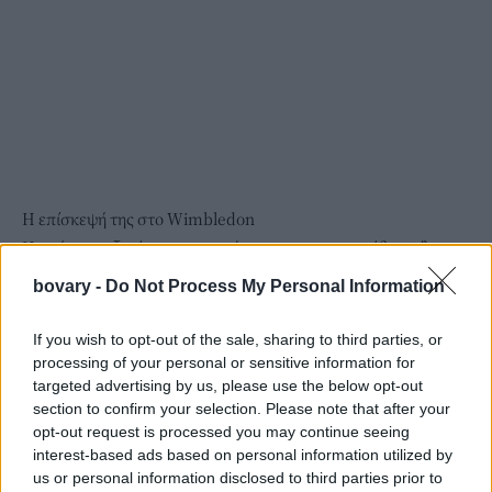
Η επίσκεψή της στο Wimbledon
Η ημέρα της ξεκίνησε συναντώντας τους εκατοντάδες φίλους
του τένις που περίμεναν υπομονετικά έξω από το All England
bovary -
Do Not Process My Personal Information
Club από τις πρώτες πρωινές ώρες.
Η Πριγκίπισσα της Ουαλίας φωτογραφήθηκε με θαυμαστές,
If you wish to opt-out of the sale, sharing to third parties, or
έβγαλε selfies μαζί τους και μάλιστα βοήθησε συμβολικά στη
processing of your personal or sensitive information for
targeted advertising by us, please use the below opt-out
διαδικασία εισόδου, σκανάροντας εισιτήρια των θεατών.
section to confirm your selection. Please note that after your
opt-out request is processed you may continue seeing
interest-based ads based on personal information utilized by
us or personal information disclosed to third parties prior to