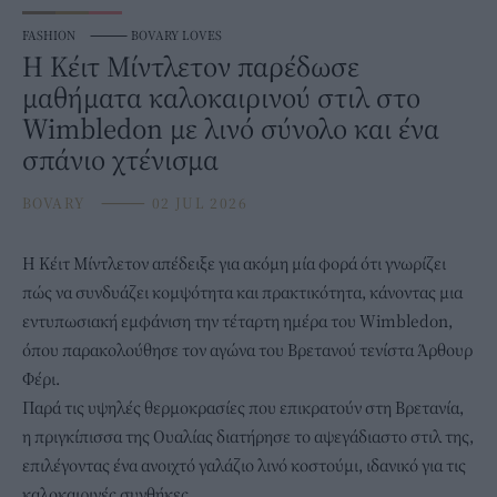
FASHION
⸻
BOVARY LOVES
Η Κέιτ Μίντλετον παρέδωσε
μαθήματα καλοκαιρινού στιλ στο
Wimbledon με λινό σύνολο και ένα
σπάνιο χτένισμα
BOVARY
⸻
02 JUL 2026
Η
Κέιτ Μίντλετον
απέδειξε για ακόμη μία φορά ότι γνωρίζει
πώς να συνδυάζει κομψότητα και πρακτικότητα, κάνοντας μια
εντυπωσιακή εμφάνιση την τέταρτη ημέρα του Wimbledon,
όπου παρακολούθησε τον αγώνα του Βρετανού τενίστα Άρθουρ
Φέρι.
Παρά τις υψηλές θερμοκρασίες που επικρατούν στη Βρετανία,
η πριγκίπισσα της Ουαλίας διατήρησε το αψεγάδιαστο στιλ της,
επιλέγοντας ένα ανοιχτό γαλάζιο λινό κοστούμι, ιδανικό για τις
καλοκαιρινές συνθήκες.