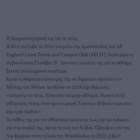
Η διαχρονική αγάπη της για το τένις
Η Κέιτ ανέλαβε το 2016 τον ρόλο της προστάτιδας του All
England Lawn Tennis and Croquet Club (AELTC), διαδεχόμενη
τη βασίλισσα Ελισάβετ Β΄. Ωστόσο, η αγάπη της για το άθλημα
ξεκινά πολλά χρόνια νωρίτερα.
Κατά τη διάρκεια επίσκεψής της σε δημοτικό σχολείο στο
Μίτσαμ του Νότιου Λονδίνου το 2018 είχε δηλώσει:
«Λατρεύω το τένις. Είναι ένα υπέροχο άθλημα. Ήμουν πολύ
αθλητικός τύπος όταν ήμουν μικρή, λιγότερο βέβαια τώρα που
έχω τρία παιδιά.»
Το πάθος της για τον αθλητισμό φαίνεται πως έχει μεταδώσει
και στα παιδιά της. Μετά τη νίκη του Νόβακ Τζόκοβιτς επί του
Νικ Κύργιου στον τελικό του Wimbledon το 2022, η Κέιτ