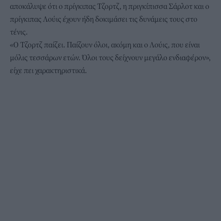
αποκάλυψε ότι ο πρίγκιπας Τζορτζ, η πριγκίπισσα Σάρλοτ και ο
πρίγκιπας Λούις έχουν ήδη δοκιμάσει τις δυνάμεις τους στο
τένις.
«Ο Τζορτζ παίζει. Παίζουν όλοι, ακόμη και ο Λούις, που είναι
μόλις τεσσάρων ετών. Όλοι τους δείχνουν μεγάλο ενδιαφέρον»,
είχε πει χαρακτηριστικά.