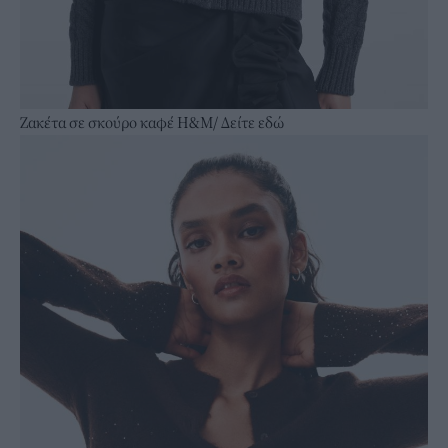
Ζακέτα σε σκούρο καφέ Η&Μ/
Δείτε εδώ