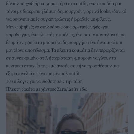
δίνουν παιχνιδιάρικο χαρακτήρα στο outfit, ενώ οι ουδέτεροι
τόνοι με διακριτική λάμψη δημιουργούν γιορτινά looks, ιδανικά
για οικογενειακές συγκεντρώσεις ή βραδιές με φίλους.
Μην φοβηθείς να συνδυάσεις διαφορετικές υφές -για
παράδειγμα, ένα πλεκτό με πούλιες, ένα σατέν παντελόνι ή μια
δερμάτινη φούστα μπορεί να δημιουργήσει ένα δυναμικό και
μοντέρνο αποτέλεσμα. Τα πλεκτά κομμάτια δεν περιορίζονται
σε συγκεκριμένο στιλ ή περίσταση -μπορούν να γίνουν το
κεντρικό στοιχείο της εμφάνισής σου ή να προσθέσουν μια
έξτρα πινελιά σε ένα πιο μίνιμαλ outfit.
10 επιλογές για να υιοθετήσεις την τάση
Πλεκτή ζακέτα με χάντρες Zara/
Δείτε εδώ