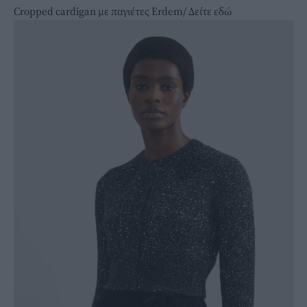
Cropped cardigan με παγιέτες Erdem/
Δείτε εδώ