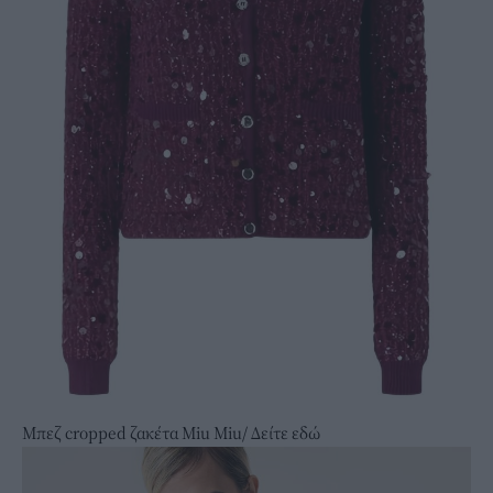
Μπεζ cropped ζακέτα Miu Miu/
Δείτε εδώ