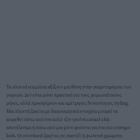
Τα πλεκτά κομμάτια αξίζουν μια θέση στην γκαρνταρόμπα των
γιορτών. Δεν είναι μόνο πρακτικά για τους χειμωνιάτικους
μήνες, αλλά προσφέρουν και αμέτρητες δυνατότητες styling.
Μια πλεκτή ζακέτα με διακοσμητικά στοιχεία μπορεί να
φορεθεί πάνω από ένα απλό τζιν για ένα casual-chic
αποτέλεσμα ή πάνω από μια μίντι φούστα για ένα πιο επίσημο
look. Οι oversized ζακέτες σε παστέλ ή φωτεινά χρώματα