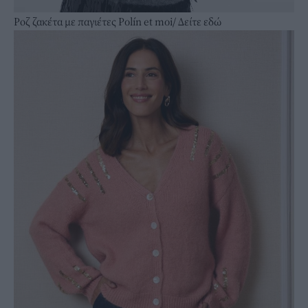
Ροζ ζακέτα με παγιέτες Polín et moi/
Δείτε εδώ