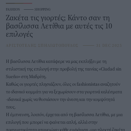
FASHION
⸻
SHOPPING
Ζακέτα τις γιορτές; Κάντο σαν τη
βασίλισσα Λετίθια με αυτές τις 10
επιλογές
ΑΡΙΣΤΟΤΕΛΗΣ ΣΠΗΛΙΩΤΟΠΟΥΛΟΣ
⸻
31 DEC 2025
Η
βασίλισσα Λετίθια
κατάφερε να μας εκπλήξει με τη
στιλιστική της επιλογή στην προβολή της ταινίας «Ciudad sin
Sueño» στη Μαδρίτη.
Καθώς οι γιορτές πλησιάζουν, όλες οι fashionistas αναζητούν
το ιδανικό κομμάτι για να ξεχωρίσουν στα γιορτινά καλέσματα
-ιδανικά χωρίς να θυσιάσουν την άνεση και την κομψότητά
τους.
Η έμπνευση, λοιπόν, έρχεται από τη βασίλισσα Λετίθια, με μια
επιλογή που μπορεί να φαίνεται απλή, αλλά στην
πραγματικότητα απογειώνει κάθε εμφάνιση -μια πλεκτή ζακέτα