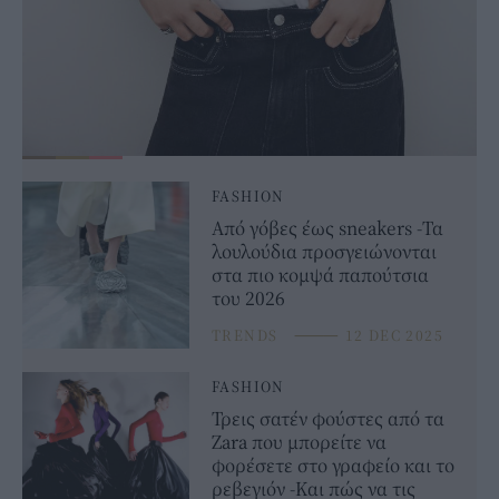
FASHION
Από γόβες έως sneakers -Τα
λουλούδια προσγειώνονται
στα πιο κομψά παπούτσια
του 2026
TRENDS
⸻
12 DEC 2025
FASHION
Τρεις σατέν φούστες από τα
Zara που μπορείτε να
φορέσετε στο γραφείο και το
ρεβεγιόν -Και πώς να τις