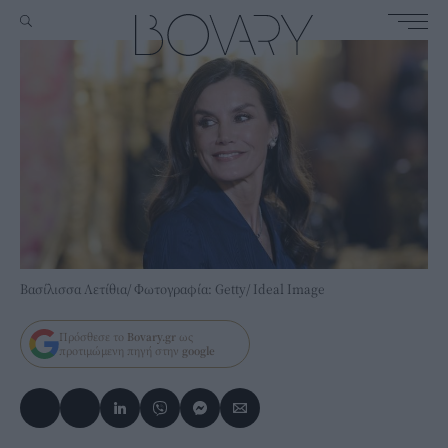
Βασίλισσα Λετίθια/ Φωτογραφία: Getty/ Ideal Image
Πρόσθεσε το
Bovary.gr
ως
προτιμώμενη πηγή στην
google