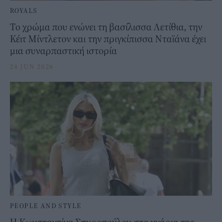
ROYALS
Το χρώμα που ενώνει τη βασίλισσα Λετίθια, την
Κέιτ Μίντλετον και την πριγκίπισσα Νταϊάνα έχει
μια συναρπαστική ιστορία
24 JUN 2026
PEOPLE AND STYLE
Η Κωνσταντίνα Σπυροπούλου στα χνάρια της