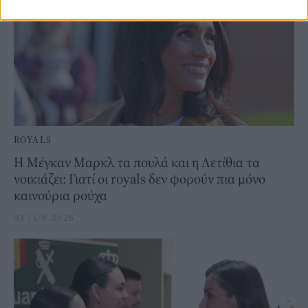
ROYALS
Η Μέγκαν Μαρκλ τα πουλά και η Λετίθια τα
νοικιάζει: Γιατί οι royals δεν φορούν πια μόνο
καινούρια ρούχα
03 JUN 2026