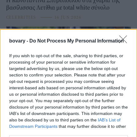
βασίλισσας Λετίθια με total white σύνολο
CELEBRITIES
⸻
16 JUN 2026
bovary -
Do Not Process My Personal Information
If you wish to opt-out of the sale, sharing to third parties, or
processing of your personal or sensitive information for
targeted advertising by us, please use the below opt-out
section to confirm your selection. Please note that after your
opt-out request is processed you may continue seeing
interest-based ads based on personal information utilized by
us or personal information disclosed to third parties prior to
your opt-out. You may separately opt-out of the further
ROYALS
disclosure of your personal information by third parties on the
Η βασίλισσα Λετίθια επαναλαμβάνει κάθε
IAB’s list of downstream participants. This information may
καλοκαίρι αυτό το κόλπο με το λευκό παντελόνι
also be disclosed by us to third parties on the
IAB’s List of
Downstream Participants
that may further disclose it to other
16 JUN 2026
third parties.