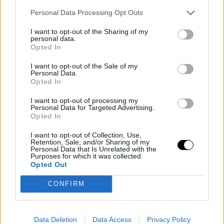
Personal Data Processing Opt Outs
I want to opt-out of the Sharing of my
personal data.
Opted In
I want to opt-out of the Sale of my
Personal Data.
Opted In
I want to opt-out of processing my
Personal Data for Targeted Advertising.
Opted In
PEOPLE AND STYLE
I want to opt-out of Collection, Use,
Retention, Sale, and/or Sharing of my
Η Λετίθια της Ισπανίας και η Σαρλίν του Μονακό
Personal Data that Is Unrelated with the
ποντάρουν στο πιο κομψό και διαχρονικό φόρεμα
Purposes for which it was collected.
Opted Out
της σεζόν
CONFIRM
GLAM & STARS
⸻
03 JUN 2026
Data Deletion
Data Access
Privacy Policy