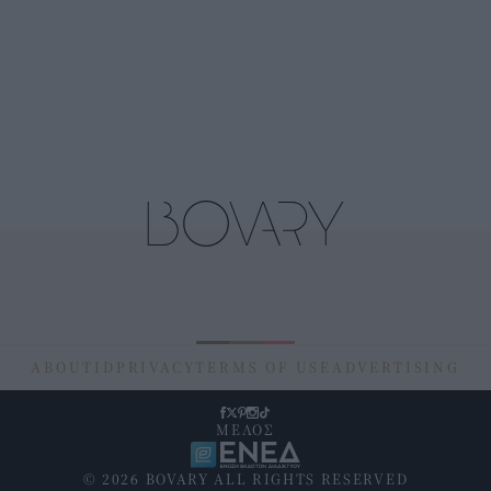
ABOUT
ID
PRIVACY
TERMS OF USE
ADVERTISING
ΜΕΛΟΣ
© 2026 BOVARY ALL RIGHTS RESERVED