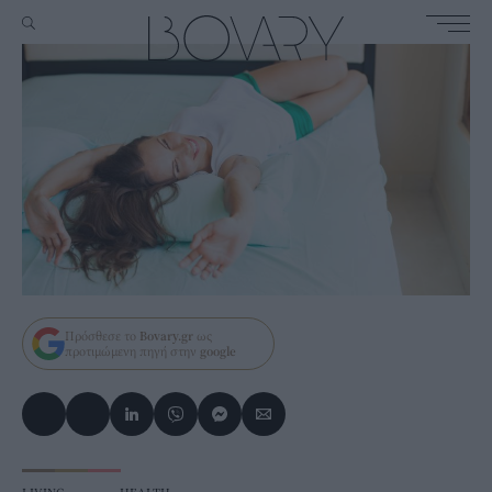
Πρόσθεσε το
Bovary.gr
ως
προτιμώμενη πηγή στην
google