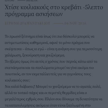
LIVING
⸻
HEALTH
Χτίσε κοιλιακούς στο κρεβάτι -5λεπτο
πρόγραμμα ασκήσεων
ΕΙΡΗΝΗ ΔΙΑΜΑΝΤΑΚΙΔΟΥ
⸻
06 NOV 2016
Το πρωινό ξύπνημα είναι ίσως ότι πιο δύσκολο μπορείς να
αντιμετωπίσεις καθημερινά, αφού το μόνο πράγμα που
σκέφτεσαι – όπως κι εγώ – είναι η ανάγκη σου για περισσότερη
χαλάρωση, ξεκούραση και χουζούρεμα.
Το ήξερες όμως ότι αυτός ο χρόνος που περνάς κάτω από τα
σκεπάσματα και τα παπλώματα μπορεί να γίνει ακόμα πιο
ποιοτικός, αν τον εκμεταλλευτείς για να γυμνάσεις τους
κοιλιακούς σου;
Ναι καλά διάβασες! Μπορεί το χουζούρεμα να το αγαπάς πολύ,
αλλά το τοπικό πάχος και οι περιττές θερμίδες είναι ο
μεγαλύτερος εχθρός σου. Πλέον σου δίνουμε τη δυνατότητα να
τα καταπολεμήσεις ακόμα κι όταν είσαι ξαπλωμένη στο