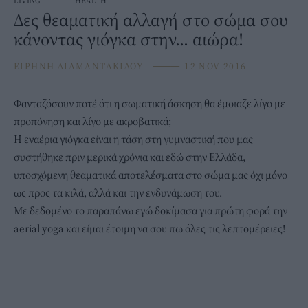
LIVING
⸻
HEALTH
Δες θεαματική αλλαγή στο σώμα σου
κάνοντας γιόγκα στην... αιώρα!
ΕΙΡΗΝΗ ΔΙΑΜΑΝΤΑΚΙΔΟΥ
⸻
12 NOV 2016
Φανταζόσουν ποτέ ότι η σωματική άσκηση θα έμοιαζε λίγο με
προπόνηση και λίγο με ακροβατικά;
Η εναέρια γιόγκα είναι η τάση στη γυμναστική που μας
συστήθηκε πριν μερικά χρόνια και εδώ στην Ελλάδα,
υποσχόμενη θεαματικά αποτελέσματα στο σώμα μας όχι μόνο
ως προς τα κιλά, αλλά και την ενδυνάμωση του.
Με δεδομένο το παραπάνω εγώ δοκίμασα για πρώτη φορά την
aerial yoga και είμαι έτοιμη να σου πω όλες τις λεπτομέρειες!