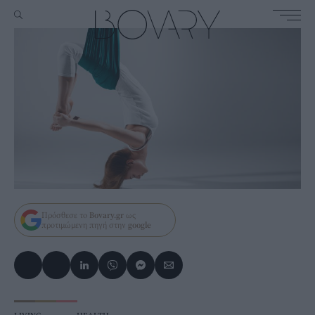
Πρόσθεσε το
Bovary.gr
ως
προτιμώμενη πηγή στην
google