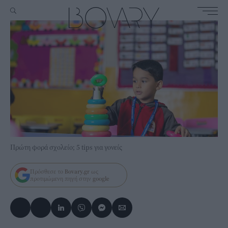
Πρώτη φορά σχολείο; 5 tips για γονείς
Πρόσθεσε το
Bovary.gr
ως
προτιμώμενη πηγή στην
google