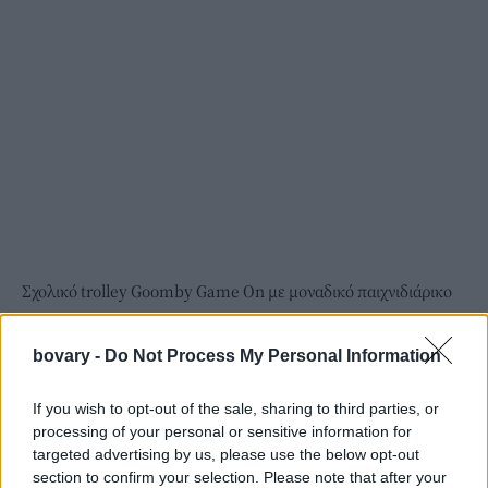
Σχολικό trolley Goomby Game On με μοναδικό παιχνιδιάρικο
σχέδιο που ξεχωρίζει. Διαθέτει 4 θήκες, αδιαβροχοποιημένη
επένδυση και ενισχυμένο χερούλι για άνετη μεταφορά.
bovary -
Do Not Process My Personal Information
Goomby Κασετίνα Γεμάτη Mermaid Tails
If you wish to opt-out of the sale, sharing to third parties, or
processing of your personal or sensitive information for
targeted advertising by us, please use the below opt-out
section to confirm your selection. Please note that after your