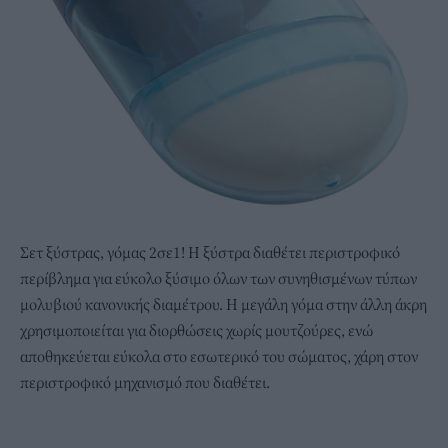
Σετ ξύστρας, γόμας 2σε1! Η ξύστρα διαθέτει περιστροφικό
περίβλημα για εύκολο ξύσιμο όλων των συνηθισμένων τύπων
μολυβιού κανονικής διαμέτρου. Η μεγάλη γόμα στην άλλη άκρη
χρησιμοποιείται για διορθώσεις χωρίς μουτζούρες, ενώ
αποθηκεύεται εύκολα στο εσωτερικό του σώματος, χάρη στον
περιστροφικό μηχανισμό που διαθέτει.