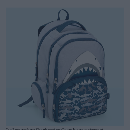
Σχολική τσάντα Shark
από τη Goomby με ανθεκτικά