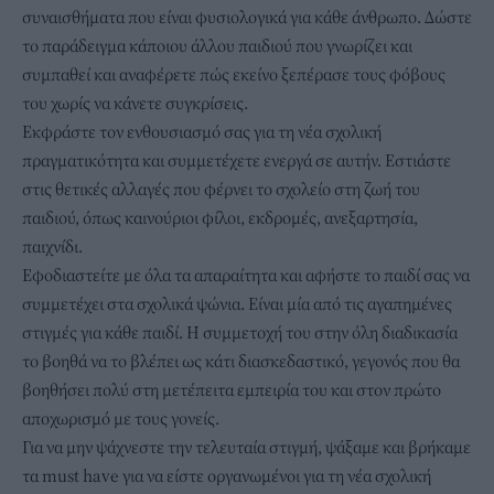
συναισθήματα που είναι φυσιολογικά για κάθε άνθρωπο. Δώστε
το παράδειγμα κάποιου άλλου παιδιού που γνωρίζει και
συμπαθεί και αναφέρετε πώς εκείνο ξεπέρασε τους φόβους
του χωρίς να κάνετε συγκρίσεις.
Εκφράστε τον ενθουσιασμό σας για τη νέα σχολική
πραγματικότητα και συμμετέχετε ενεργά σε αυτήν. Εστιάστε
στις θετικές αλλαγές που φέρνει το σχολείο στη ζωή του
παιδιού, όπως καινούριοι φίλοι, εκδρομές, ανεξαρτησία,
παιχνίδι.
Εφοδιαστείτε με όλα τα απαραίτητα και αφήστε το παιδί σας να
συμμετέχει στα
σχολικά ψώνια
. Είναι μία από τις αγαπημένες
στιγμές για κάθε παιδί. Η συμμετοχή του στην όλη διαδικασία
το βοηθά να το βλέπει ως κάτι διασκεδαστικό, γεγονός που θα
βοηθήσει πολύ στη μετέπειτα εμπειρία του και στον πρώτο
αποχωρισμό με τους γονείς.
Για να μην ψάχνεστε την τελευταία στιγμή, ψάξαμε και βρήκαμε
τα must have για να είστε οργανωμένοι για τη νέα σχολική