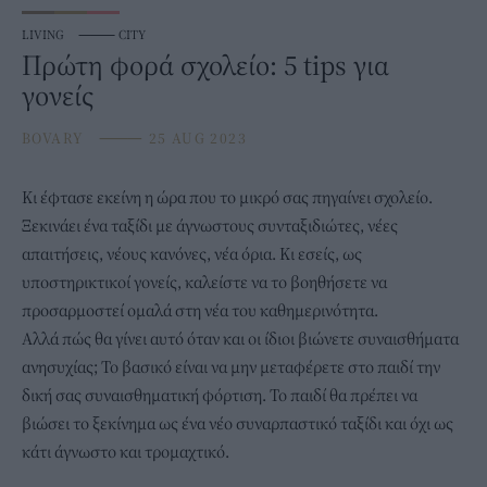
LIVING
⸻
CITY
Πρώτη φορά σχολείο: 5 tips για
γονείς
BOVARY
⸻
25 AUG 2023
Κι έφτασε εκείνη η ώρα που το μικρό σας πηγαίνει σχολείο.
Ξεκινάει ένα ταξίδι με άγνωστους συνταξιδιώτες, νέες
απαιτήσεις, νέους κανόνες, νέα όρια. Κι εσείς, ως
υποστηρικτικοί γονείς, καλείστε να το βοηθήσετε να
προσαρμοστεί ομαλά στη νέα του καθημερινότητα.
Αλλά πώς θα γίνει αυτό όταν και οι ίδιοι βιώνετε συναισθήματα
ανησυχίας; Το βασικό είναι να μην μεταφέρετε στο παιδί την
δική σας συναισθηματική φόρτιση. Το παιδί θα πρέπει να
βιώσει το ξεκίνημα ως ένα νέο συναρπαστικό ταξίδι και όχι ως
κάτι άγνωστο και τρομαχτικό.