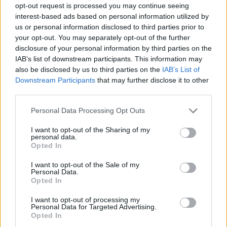
opt-out request is processed you may continue seeing
interest-based ads based on personal information utilized by
us or personal information disclosed to third parties prior to
your opt-out. You may separately opt-out of the further
disclosure of your personal information by third parties on the
IAB’s list of downstream participants. This information may
also be disclosed by us to third parties on the
IAB’s List of
Downstream Participants
that may further disclose it to other
third parties.
Personal Data Processing Opt Outs
I want to opt-out of the Sharing of my
personal data.
Η κασετίνα περιλαμβάνει όλη την απαραίτητη γραφική ύλη που
Opted In
θα χρειαστεί κατά τη διάρκεια μιας σχολικής μέρας και δίνει τη
I want to opt-out of the Sale of my
δυνατότητα να την μεταφέρει με ασφάλεια και στυλ, χάρη στο
Personal Data.
μοναδικό της σχέδιο!
Opted In
Staedtler Μολύβι Ξύλινο HB Noris 120
I want to opt-out of processing my
Personal Data for Targeted Advertising.
Opted In