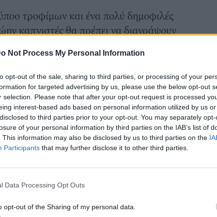
τύποο τροφίμων και ένα πολύ δημοφιλές
ρώην καπνιστές θα πρέπει να διαγράψουν
 τη δημοφιλή πρωτοχρονιάτικη απόφαση.
o Not Process My Personal Information
αγητά, τα σνακ με υψηλή περιεκτικότητα
θώς και τα τρόφιμα με υψηλή
to opt-out of the sale, sharing to third parties, or processing of your per
υ θα πρέπει να θεωρούνται
formation for targeted advertising by us, please use the below opt-out s
r selection. Please note that after your opt-out request is processed y
eing interest-based ads based on personal information utilized by us or
γνωση της διατροφής σας, καθώς τα
disclosed to third parties prior to your opt-out. You may separately opt-
losure of your personal information by third parties on the IAB’s list of
α τρόφιμα μπορούν να προκαλέσουν [πόθο]
. This information may also be disclosed by us to third parties on the
IA
πειρογνώμονας από το gosmokefree.co.uk
Participants
that may further disclose it to other third parties.
επιλέξετε υπερβολικά ζαχαρούχα τρόφιμα
ινδυνεύετε να δημιουργήσετε εθισμό στη
l Data Processing Opt Outs
 νικοτίνης».
ι επίσης να αποφεύγονται, καθώς μπορούν
o opt-out of the Sharing of my personal data.