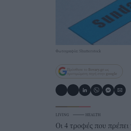
Φωτογραφία: Shutterstock
Πρόσθεσε το
Bovary.gr
ως
προτιμώμενη πηγή στην
google
LIVING
⸻
HEALTH
Οι 4 τροφές που πρέπει