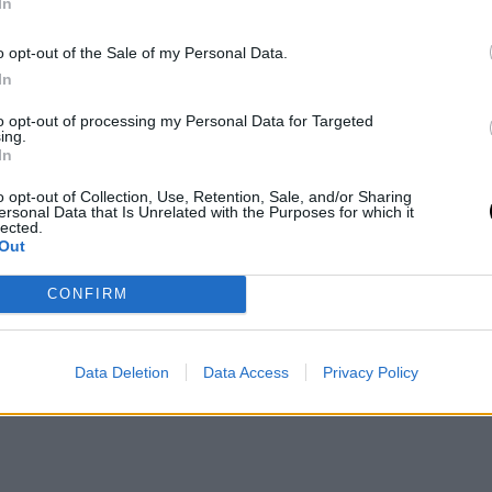
α λίπους στην κοιλιά και να προσθέσουν
In
ποιον βρίσκεται στη διαδικασία διακοπής
o opt-out of the Sale of my Personal Data.
ημένη πίεση μπορεί να επιδεινώσει τις
In
 να κάνει το ταξίδι πιο δύσκολο».
to opt-out of processing my Personal Data for Targeted
ing.
In
o opt-out of Collection, Use, Retention, Sale, and/or Sharing
ersonal Data that Is Unrelated with the Purposes for which it
lected.
Out
CONFIRM
Data Deletion
Data Access
Privacy Policy