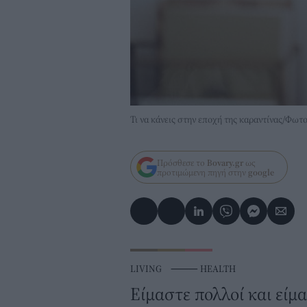
Τι να κάνεις στην εποχή της καραντίνας/Φω
Πρόσθεσε το
Bovary.gr
ως
προτιμώμενη πηγή στην
google
LIVING
⸻
HEALTH
Είμαστε πολλοί και είμ