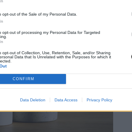
. Αναγκαστικός ο εγκλεισμός, δε λέω, αλλά
In
ς.
o opt-out of the Sale of my Personal Data.
In
to opt-out of processing my Personal Data for Targeted
ing.
In
o opt-out of Collection, Use, Retention, Sale, and/or Sharing
ersonal Data that Is Unrelated with the Purposes for which it
lected.
Out
CONFIRM
Data Deletion
Data Access
Privacy Policy