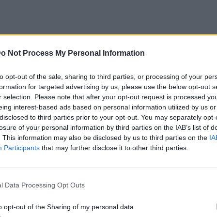
άπως τις σειρές και δε μπορείς να
o Not Process My Personal Information
υ, παρά το ότι είναι η ευκαιρία μας,
υ μπορείς να κάνεις και τα μοιράζομαι
to opt-out of the sale, sharing to third parties, or processing of your per
formation for targeted advertising by us, please use the below opt-out s
r selection. Please note that after your opt-out request is processed y
piti
eing interest-based ads based on personal information utilized by us or
, ποδήλατο. Βγες στη βεράντα και πιες
disclosed to third parties prior to your opt-out. You may separately opt-
losure of your personal information by third parties on the IAB’s list of
ή. Βγες για να περάσεις από τους γονείς
. This information may also be disclosed by us to third parties on the
IA
το μπαλκόνι, εάν μένουν κοντά βεβαίως-
Participants
that may further disclose it to other third parties.
μετά. Βρες το μικρό μπακαλικάκι της
 τις δικές του φρέσκες φράουλες. Βγες έξω
l Data Processing Opt Outs
είας, για να παίρνεις λίγο αέρα, να
χνάς πόσα τμ. είναι το σαλόνι. Να
o opt-out of the Sharing of my personal data.