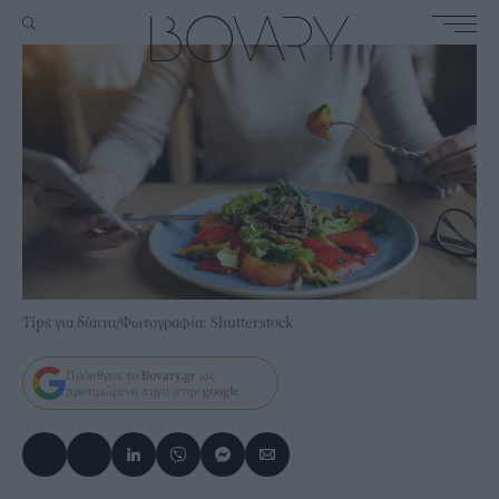
Tips για δίαιτα/Φωτογραφία: Shutterstock
Πρόσθεσε το
Bovary.gr
ως
προτιμώμενη πηγή στην
google