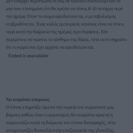
Δεν υπάρχει περίπτωση να πας σε κάποιον διαιτολόγο και να
μην σου επισημάνει ότι θα πρέπει να πίνεις 8-10 ποτήρια νερό
την ημέρα. Όταν το σώμα αφυδατώνεται, ο μεταβολισμός
επιβραδύνεται. Ένας καλός εμπειρικός κανόνας είναι να πίνεις
νερό κατά την διάρκεια της ημέρας πριν διψάσεις. Εάν
περιμένεις να νιώσεις το αίσθημα της δίψας, τότε αυτό σημαίνει
ότι τι σώμα σου έχει αρχίσει να αφυδατώνεται.
Να κοιμάσαι επαρκώς
Ο ύπνος επηρεάζει άμεσα την πορεία του σωματικού μας
βάρους καθώς όταν ο οργανισμός δεν κοιμάται αρκετά ή
παρουσιάζει κατά τη διάρκεια του ύπνου διαταραχές, τότε
αντιμετωπίζει δυσκολία στην επεξεργασία της γλυκόζης,