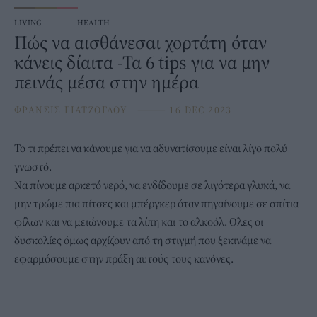
LIVING
⸻
HEALTH
Πώς να αισθάνεσαι χορτάτη όταν
κάνεις δίαιτα -Τα 6 tips για να μην
πεινάς μέσα στην ημέρα
ΦΡΑΝΣΙΣ ΓΙΑΤΖΟΓΛΟΥ
⸻
16 DEC 2023
Το τι πρέπει να κάνουμε για να
αδυνατίσουμε
είναι λίγο πολύ
γνωστό.
Να πίνουμε αρκετό νερό, να ενδίδουμε σε λιγότερα γλυκά, να
μην τρώμε πια πίτσες και μπέργκερ όταν πηγαίνουμε σε σπίτια
φίλων και να μειώνουμε τα λίπη και το αλκοόλ. Ολες οι
δυσκολίες όμως αρχίζουν από τη στιγμή που ξεκινάμε να
εφαρμόσουμε στην πράξη
αυτούς τους κανόνες.