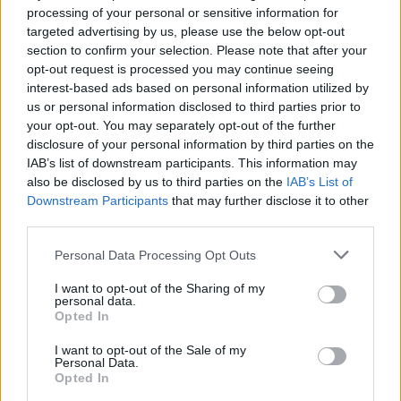
processing of your personal or sensitive information for
το αλκοόλ, τα αναψυκτικά, τον καφέ ακόμα και τους φρέσκους
targeted advertising by us, please use the below opt-out
χυμούς φρούτου. Αυτές όμως έχουν μεγάλη επίδραση στην
section to confirm your selection. Please note that after your
αύξηση του βάρους αφού δεν αυξάνουν το αίσθημα του
opt-out request is processed you may continue seeing
interest-based ads based on personal information utilized by
κορεσμού ούτε μειώνουν την πείνα και έτσι μπορεί να τις
us or personal information disclosed to third parties prior to
καταναλώνουμε συνεχώς. Καλό είναι λοιπόν να μην πίνεις
your opt-out. You may separately opt-out of the further
αναψυκτικά, καφέδες με ζάχαρη, χυμούς και ροφήματα που
disclosure of your personal information by third parties on the
έχουν ζάχαρη, γιατί έτσι προσθέτεις πολλές θερμίδες στον
IAB’s list of downstream participants. This information may
also be disclosed by us to third parties on the
IAB’s List of
οργανισμό σου, ενώ παράλληλα δεν επιφέρουν τον κορεσμό
Downstream Participants
that may further disclose it to other
που προκαλούν οι στερεές τροφές.
third parties.
Personal Data Processing Opt Outs
I want to opt-out of the Sharing of my
personal data.
Opted In
I want to opt-out of the Sale of my
Personal Data.
Opted In